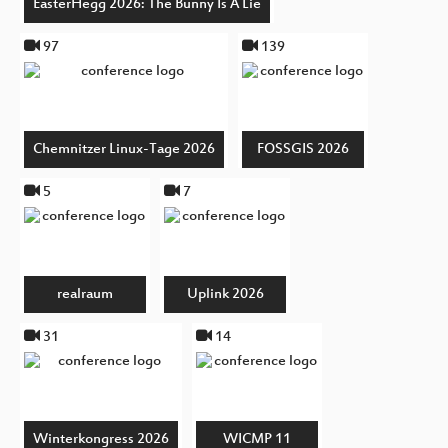
EasterHegg 2026: The Bunny Is A Lie
97
139
Chemnitzer Linux-Tage 2026
FOSSGIS 2026
5
7
realraum
Uplink 2026
31
14
Winterkongress 2026
WICMP 11