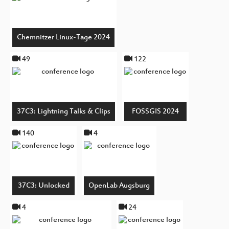
Chemnitzer Linux-Tage 2024
49
122
37C3: Lightning Talks & Clips
FOSSGIS 2024
140
4
37C3: Unlocked
OpenLab Augsburg
4
24