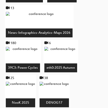
13
News-Infographics-Analytics-Maps 2026
180
6
39C3: Power Cycles
eth0:2025 Autumn
25
38
NooK 2025
DENOG17