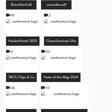
RetroNetCall
osmodevcall
41
2
HackerHotel 2025
ChaosSeminar Ulm
2
52
38C3: Clips & Co
State of the Map 2024
26
17