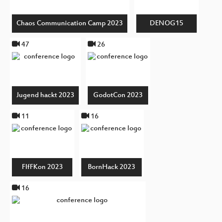
Chaos Communication Camp 2023
DENOG15
47
26
Jugend hackt 2023
GodotCon 2023
11
16
FIfFKon 2023
BornHack 2023
16