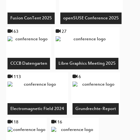
Fusion ConTent 2025
openSUSE Conference 2025
63
27
CCCB Datengarten
Libre Graphics Meeting 2025
113
6
Electromagnetic Field 2024
Grundrechte-Report
18
16