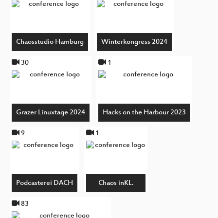
Chaosstudio Hamburg
Winterkongress 2024
30
1
Grazer Linuxtage 2024
Hacks on the Harbour 2023
9
1
Podcasterei DACH
Chaos inKL.
83