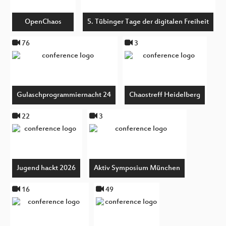
OpenChaos
5. Tübinger Tage der digitalen Freiheit
76
3
Gulaschprogrammiernacht 24
Chaostreff Heidelberg
22
3
Jugend hackt 2026
Aktiv Symposium München
16
49