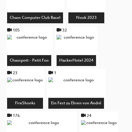
Chaos Computer Club Basel
Nook 2023
105
32
Chaospott - Petit Foo
HackerHotel 2024
23
1
FireShonks
Ein Fest zu Ehren von André
176
24