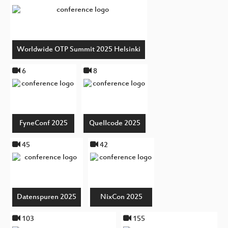
Worldwide OTP Summit 2025 Helsinki
6
8
FyneConf 2025
QueIIcode 2025
45
42
Datenspuren 2025
NixCon 2025
103
155