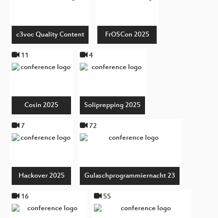
c3voc Quality Content
FrOSCon 2025
11
4
Cosin 2025
Soliprepping 2025
7
72
Hackover 2025
Gulaschprogrammiernacht 23
16
55