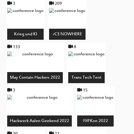
3
209
Krieg und KI
rC3 NOWHERE
133
8
May Contain Hackers 2022
Trans Tech Tent
3
15
Hackwerk Aalen Geekend 2022
FIfFKon 2022
30
11