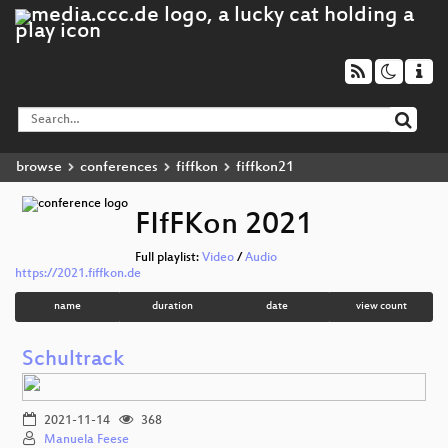
browse
conferences
fiffkon
fiffkon21
FIfFKon 2021
Full playlist:
Video
/
Audio
https://2021.fiffkon.de
name
duration
date
view count
Schultrack
2021-11-14
368
Manuela Feese