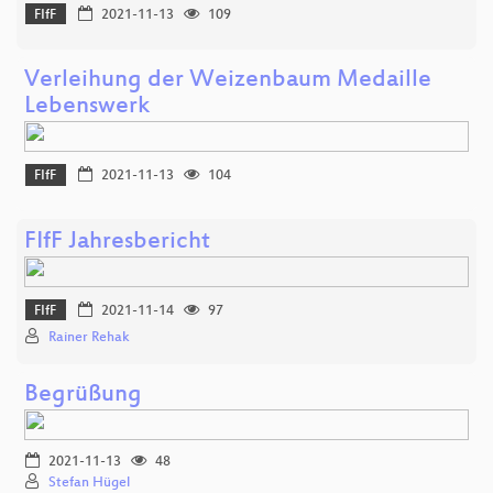
FIfF
2021-11-13
109
Verleihung der Weizenbaum Medaille
Lebenswerk
FIfF
2021-11-13
104
FIfF Jahresbericht
FIfF
2021-11-14
97
Rainer Rehak
Begrüßung
2021-11-13
48
Stefan Hügel