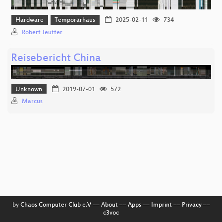
Hardware
Temporärhaus
2025-02-11
734
Robert Jeutter
Reisebericht China
Unknown
2019-07-01
572
Marcus
by
Chaos Computer Club e.V
––
About
––
Apps
––
Imprint
––
Privacy
––
c3voc