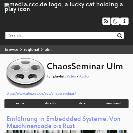
browse
regional
ulm
ChaosSeminar Ulm
Full playlist:
Video
/
Audio
https://www.ulm.ccc.de/ccc/chaosseminar/
name
duration
date
view count
Einführung in Embeddded Systeme. Von
Maschinencode bis Rust