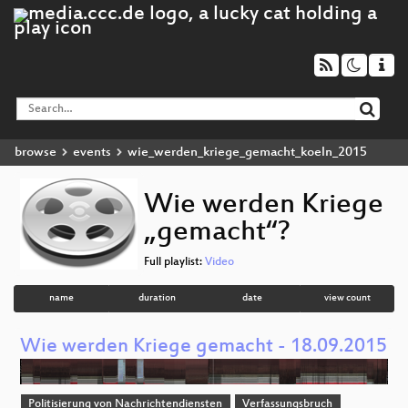
browse
events
wie_werden_kriege_gemacht_koeln_2015
Wie werden Kriege
„gemacht“?
Full playlist:
Video
name
duration
date
view count
Wie werden Kriege gemacht - 18.09.2015
Politisierung von Nachrichtendiensten
Verfassungsbruch