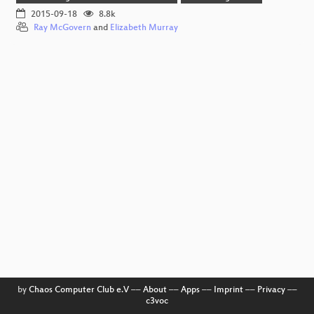
2015-09-18
8.8k
Ray McGovern
and
Elizabeth Murray
by
Chaos Computer Club e.V
––
About
––
Apps
––
Imprint
––
Privacy
––
c3voc