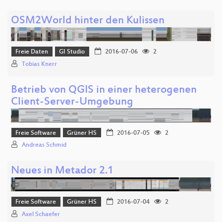
OSM2World hinter den Kulissen
Freie Daten
GI Studio
2016-07-06
2
Tobias Knerr
Betrieb von QGIS in einer heterogenen
Client-Server-Umgebung
Freie Software
Grüner HS
2016-07-05
2
Andreas Schmid
Neues in Metador 2.1
Freie Software
Grüner HS
2016-07-04
2
Axel Schaefer