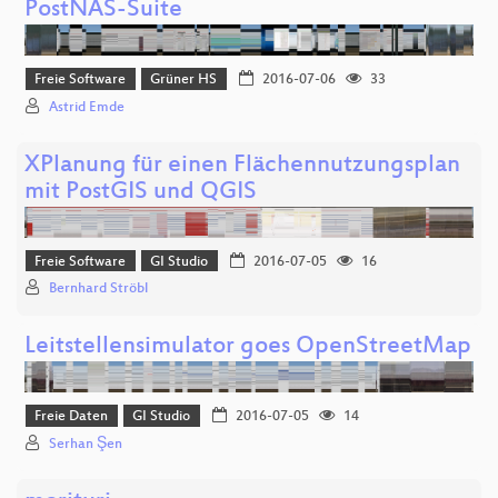
PostNAS-Suite
Freie Software
Grüner HS
2016-07-06
33
Astrid Emde
XPlanung für einen Flächennutzungsplan
mit PostGIS und QGIS
Freie Software
GI Studio
2016-07-05
16
Bernhard Ströbl
Leitstellensimulator goes OpenStreetMap
Freie Daten
GI Studio
2016-07-05
14
Serhan Şen