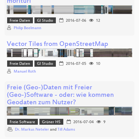
morituri
Freie Daten
GI Studio
2016-07-06
12
Philip Beelmann
Vector Tiles from OpenStreetMap
Freie Daten
GI Studio
2016-07-05
10
Manuel Roth
Freie (Geo-)Daten mit Freier
(Geo-)Software - oder: wie kommen
Geodaten zum Nutzer?
Freie Software
Grüner HS
2016-07-04
9
Dr. Markus Neteler
and
Till Adams