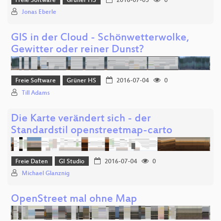
Freie Software
Grüner HS
2016-07-05
0
Jonas Eberle
GIS in der Cloud - Schönwetterwolke,
Gewitter oder reiner Dunst?
Freie Software
Grüner HS
2016-07-04
0
Till Adams
Die Karte verändert sich - der
Standardstil openstreetmap-carto
Freie Daten
GI Studio
2016-07-04
0
Michael Glanznig
OpenStreet mal ohne Map