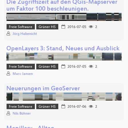
Die Zugriffszeit auf den QGis-Mapserver
um Faktor 100 beschleunigen.
Freie Software
Grüner HS
2016-07-05
2
Jörg Habenicht
OpenLayers 3: Stand, Neues und Ausblick
Freie Software
Grüner HS
2016-07-05
2
Marc Jansen
Neuerungen im GeoServer
Freie Software
Grüner HS
2016-07-06
2
Nils Bühner