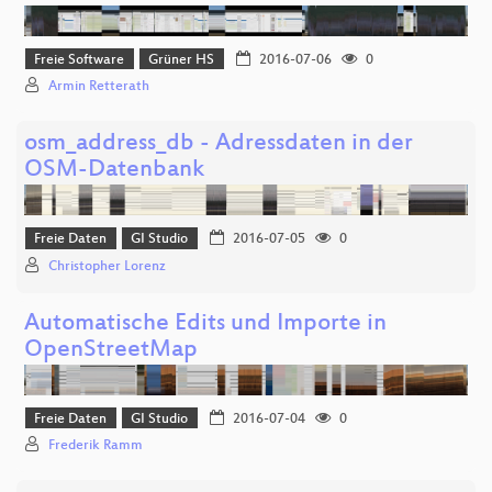
Freie Software
Grüner HS
2016-07-06
0
Armin Retterath
osm_address_db - Adressdaten in der
OSM-Datenbank
Freie Daten
GI Studio
2016-07-05
0
Christopher Lorenz
Automatische Edits und Importe in
OpenStreetMap
Freie Daten
GI Studio
2016-07-04
0
Frederik Ramm