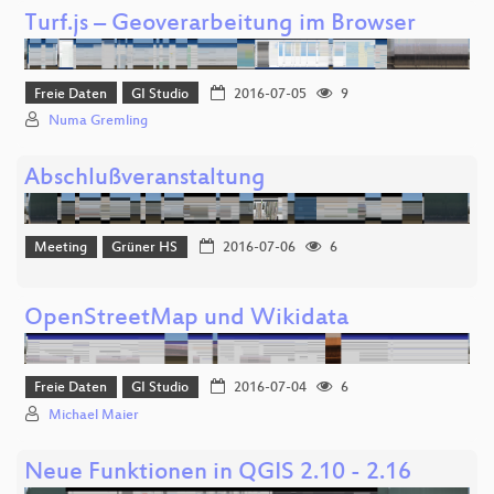
Turf.js – Geoverarbeitung im Browser
Freie Daten
GI Studio
2016-07-05
9
Numa Gremling
Abschlußveranstaltung
Meeting
Grüner HS
2016-07-06
6
OpenStreetMap und Wikidata
Freie Daten
GI Studio
2016-07-04
6
Michael Maier
Neue Funktionen in QGIS 2.10 - 2.16