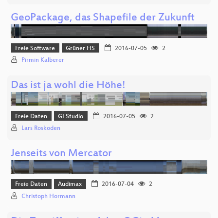
GeoPackage, das Shapefile der Zukunft
Freie Software
Grüner HS
2016-07-05
2
Pirmin Kalberer
Das ist ja wohl die Höhe!
Freie Daten
GI Studio
2016-07-05
2
Lars Roskoden
Jenseits von Mercator
Freie Daten
Audimax
2016-07-04
2
Christoph Hormann