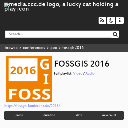
browse
conferences
geo
fossgis2016
FOSSGIS 2016
Full playlist:
Video
/
Audio
https://fossgis-konferenz.de/2016/
name
duration
date
view count