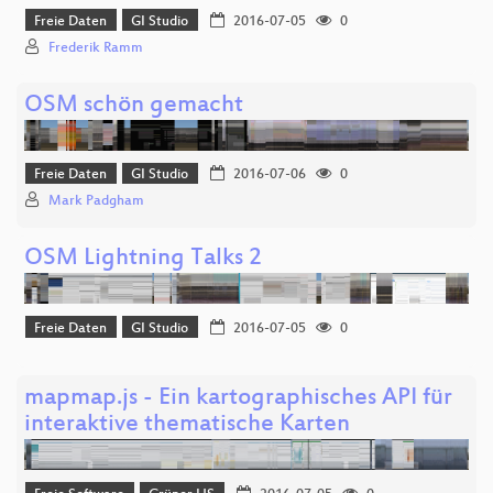
Freie Daten
GI Studio
2016-07-05
0
Frederik Ramm
OSM schön gemacht
Freie Daten
GI Studio
2016-07-06
0
Mark Padgham
OSM Lightning Talks 2
Freie Daten
GI Studio
2016-07-05
0
mapmap.js - Ein kartographisches API für
interaktive thematische Karten