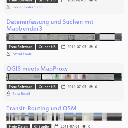
Freie Software
Grüner HS
2016-07-05
0
Florian Ledermann
Datenerfassung und Suchen mit
Mapbender3
Freie Software
Grüner HS
2016-07-05
0
Astrid Emde
QGIS meets MapProxy
Freie Software
Grüner HS
2016-07-05
0
Sara Biesel
Transit-Routing und OSM
Freie Daten
GI Studio
2016-07-06
0