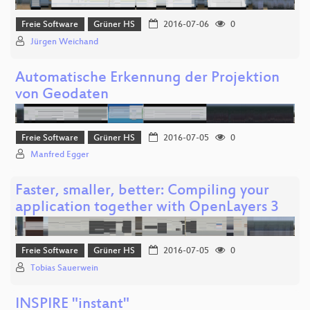
Freie Software
Grüner HS
2016-07-06
0
Jürgen Weichand
Automatische Erkennung der Projektion
von Geodaten
Freie Software
Grüner HS
2016-07-05
0
Manfred Egger
Faster, smaller, better: Compiling your
application together with OpenLayers 3
Freie Software
Grüner HS
2016-07-05
0
Tobias Sauerwein
INSPIRE "instant"