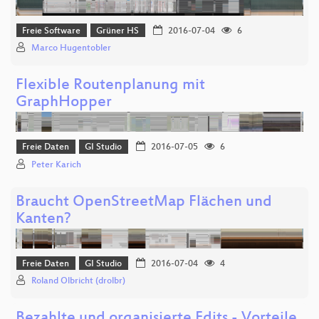
Freie Software
Grüner HS
2016-07-04
6
Marco Hugentobler
Flexible Routenplanung mit
GraphHopper
Freie Daten
GI Studio
2016-07-05
6
Peter Karich
Braucht OpenStreetMap Flächen und
Kanten?
Freie Daten
GI Studio
2016-07-04
4
Roland Olbricht (drolbr)
Bezahlte und organisierte Edits - Vorteile