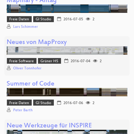
Mapillary - Alltag
Freie Daten
GI Studio
2016-07-05
2
Lars Schimmer
Neues von MapProxy
Freie Software
Grüner HS
2016-07-04
2
Oliver Tonnhofer
Summer of Code
Freie Daten
GI Studio
2016-07-06
2
Peter Barth
Neue Werkzeuge für INSPIRE