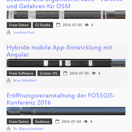
und Gefahren für OSM
Freie Daten
GI Studio
2016-07-05
4
Joachim Kast
Hybride mobile App-Entwicklung mit
Angular
Freie Software
Grüner HS
2016-07-05
4
Arne Schubert
Eröffnungsveranstaltung der FOSSGIS-
Konferenz 2016
Freie Daten
Audimax
2016-07-04
4
Dr. Marco Lechner