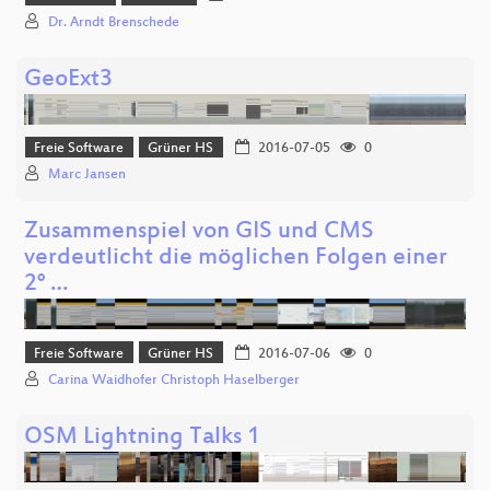
Dr. Arndt Brenschede
GeoExt3
Freie Software
Grüner HS
2016-07-05
0
Marc Jansen
Zusammenspiel von GIS und CMS
verdeutlicht die möglichen Folgen einer
2° …
Freie Software
Grüner HS
2016-07-06
0
Carina Waidhofer Christoph Haselberger
OSM Lightning Talks 1