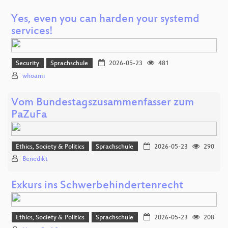
Yes, even you can harden your systemd
services!
Security
Sprachschule
2026-05-23
481
whoami
Vom Bundestagszusammenfasser zum
PaZuFa
Ethics, Society & Politics
Sprachschule
2026-05-23
290
Benedikt
Exkurs ins Schwerbehindertenrecht
Ethics, Society & Politics
Sprachschule
2026-05-23
208