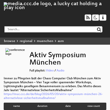
browse
regional
muenchen
asm
Aktiv Symposium
München
Full playlist:
Video
/
Audio
Immer zu Pfingsten lädt der Chaos Computer Club München zum Aktiv
Symposium München – Vier Tage voller spannender Workshops,
Lightningtalks geselligem Beisammensein zu erleben. Das Motto dieses
Jahr lautet “Alternativlose SicherheitsMaßnahme”
https://muc.ccc.de/de/blog/2026/05/20/aktiv-symposium-münchen-26-
alternativlose-sicherheitsmaßnahme/
name
duration
date
view count