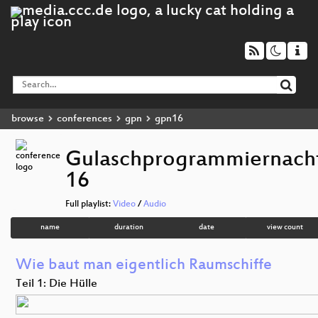
browse
conferences
gpn
gpn16
Gulaschprogrammiernach
16
Full playlist:
Video
/
Audio
name
duration
date
view count
Wie baut man eigentlich Raumschiffe
Teil 1: Die Hülle