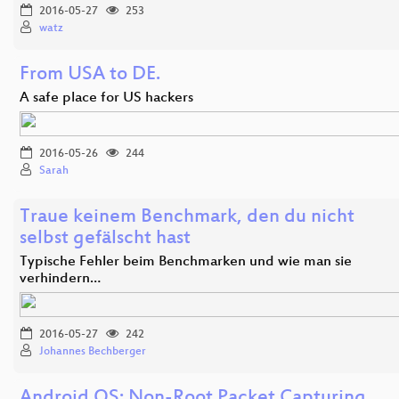
2016-05-27
253
watz
From USA to DE.
A safe place for US hackers
2016-05-26
244
Sarah
Traue keinem Benchmark, den du nicht
selbst gefälscht hast
Typische Fehler beim Benchmarken und wie man sie
verhindern…
2016-05-27
242
Johannes Bechberger
Android OS: Non-Root Packet Capturing