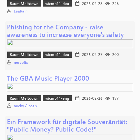
Raum Meltdown
wicmp11-deu
2026-02-28
246
LeaRain
Phishing for the Company - raise
awareness to increase everyone's safety
Raum Meltdown
wicmp11-deu
2026-02-27
200
nervofix
The GBA Music Player 2000
Raum Meltdown
wicmp11-eng
2026-02-26
197
michy / ipatix
Ein Framework für digitale Souveränität:
"Public Money? Public Code!"