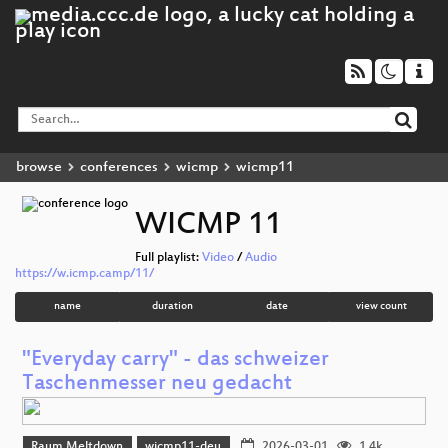
browse
conferences
wicmp
wicmp11
WICMP 11
Full playlist:
Video
/
Audio
https://w.icmp.camp/11/
name
duration
date
view count
"Everyday carry" - das schweizer
Taschenmesser neu gedacht
Raum Meltdown
wicmp11-deu
2026-03-01
1.4k