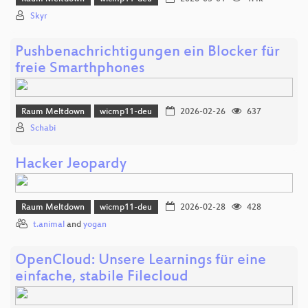
Skyr
Pushbenachrichtigungen ein Blocker für
freie Smarthphones
Raum Meltdown
wicmp11-deu
2026-02-26
637
Schabi
Hacker Jeopardy
Raum Meltdown
wicmp11-deu
2026-02-28
428
t.animal
and
yogan
OpenCloud: Unsere Learnings für eine
einfache, stabile Filecloud