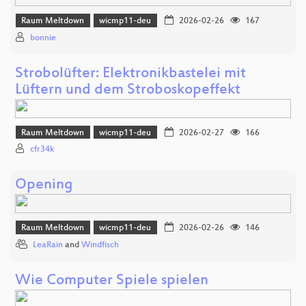
Raum Meltdown
wicmp11-deu
2026-02-26
167
bonnie
Strobolüfter: Elektronikbastelei mit
Lüftern und dem Stroboskopeffekt
Raum Meltdown
wicmp11-deu
2026-02-27
166
cfr34k
Opening
Raum Meltdown
wicmp11-deu
2026-02-26
146
LeaRain
and
Windfisch
Wie Computer Spiele spielen