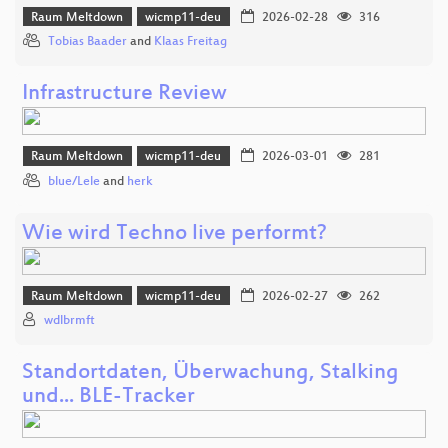
Raum Meltdown
wicmp11-deu
2026-02-28
316
Tobias Baader
and
Klaas Freitag
Infrastructure Review
Raum Meltdown
wicmp11-deu
2026-03-01
281
blue/Lele
and
herk
Wie wird Techno live performt?
Raum Meltdown
wicmp11-deu
2026-02-27
262
wdlbrmft
Standortdaten, Überwachung, Stalking
und... BLE-Tracker