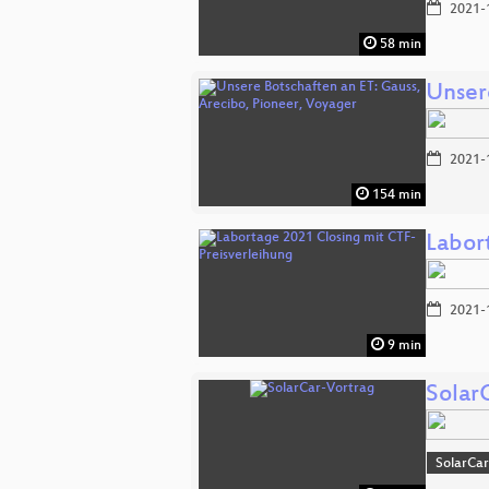
2021-
58 min
Unser
2021-
154 min
Labor
2021-
9 min
Solar
SolarCa