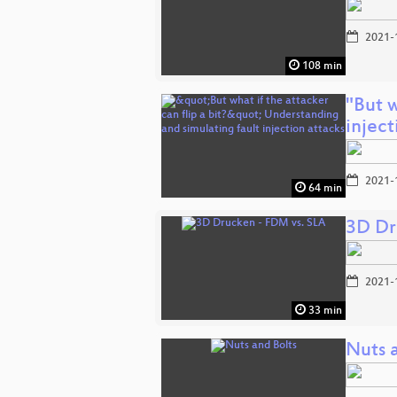
2021-
108 min
"But w
injec
2021-
64 min
3D Dr
2021-
33 min
Nuts 