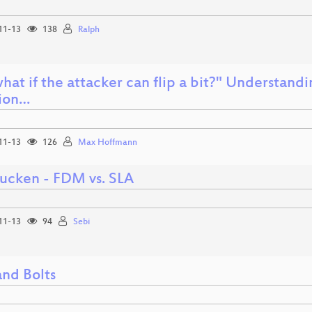
11-13
138
Ralph
hat if the attacker can flip a bit?" Understandi
tion…
11-13
126
Max Hoffmann
ucken - FDM vs. SLA
11-13
94
Sebi
and Bolts