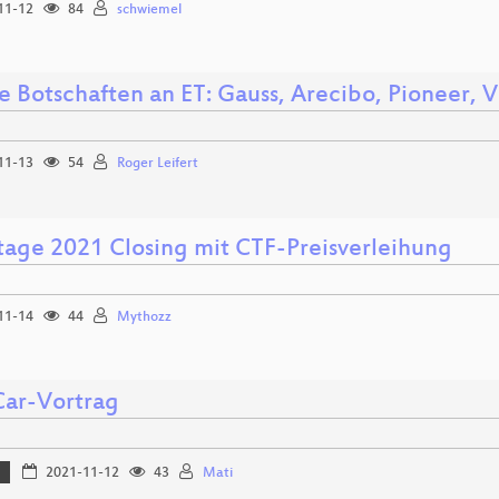
11-12
84
schwiemel
e Botschaften an ET: Gauss, Arecibo, Pioneer, 
11-13
54
Roger Leifert
tage 2021 Closing mit CTF-Preisverleihung
11-14
44
Mythozz
Car-Vortrag
r
2021-11-12
43
Mati