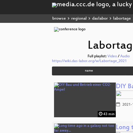
browse
regional
daslabor
labortage
Labortag
Full playlist:
Video
/
Audio
https://wiki.das-labor.org/w/Labortage_2021
name
DIY B
2021-
43 min
Long t