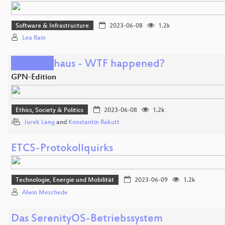
Software & Infrastructure
2023-06-08
1.2k
Lea Rain
█████haus - WTF happened?
GPN-Edition
Ethics, Society & Politics
2023-06-08
1.2k
Jurek Lang
and
Konstantin Rakutt
ETCS-Protokollquirks
Technologie, Energie und Mobilität
2023-06-09
1.2k
Alwin Meschede
Das SerenityOS-Betriebssystem