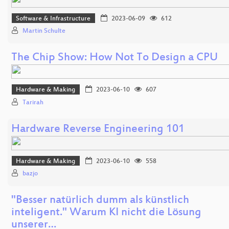
Software & Infrastructure
2023-06-09
612
Martin Schulte
The Chip Show: How Not To Design a CPU
Hardware & Making
2023-06-10
607
Tarirah
Hardware Reverse Engineering 101
Hardware & Making
2023-06-10
558
bazjo
"Besser natürlich dumm als künstlich
inteligent." Warum KI nicht die Lösung
unserer…