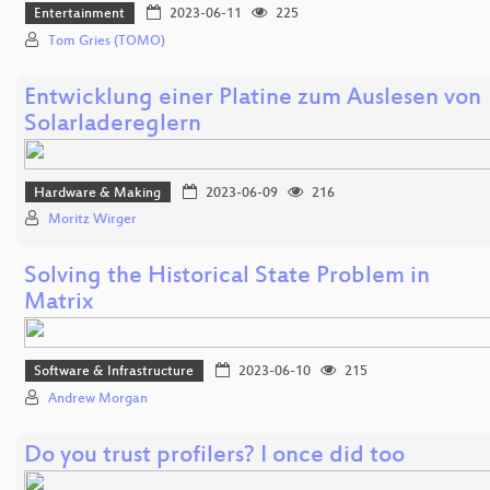
Entertainment
2023-06-11
225
Tom Gries (TOMO)
Entwicklung einer Platine zum Auslesen von
Solarladereglern
Hardware & Making
2023-06-09
216
Moritz Wirger
Solving the Historical State Problem in
Matrix
Software & Infrastructure
2023-06-10
215
Andrew Morgan
Do you trust profilers? I once did too