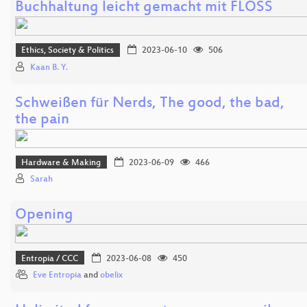
Buchhaltung leicht gemacht mit FLOSS
Ethics, Society & Politics
2023-06-10
506
Kaan B. Y.
Schweißen für Nerds, The good, the bad,
the pain
Hardware & Making
2023-06-09
466
Sarah
Opening
Entropia / CCC
2023-06-08
450
Eve Entropia
and
obelix