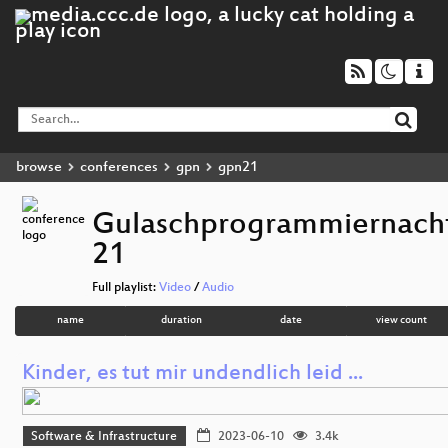
browse
conferences
gpn
gpn21
Gulaschprogrammiernach
21
Full playlist:
Video
/
Audio
name
duration
date
view count
Kinder, es tut mir undendlich leid ...
Software & Infrastructure
2023-06-10
3.4k