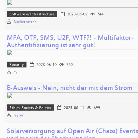
Software & Infrastructure
2023-06-09
744
Bücherratten
MFA, OTP, SMS, U2F, WTF?! - Multifaktor-
Authentifizierung ist sehr gut!
Security
2023-06-10
720
cy
E-Ausweis - Nein, nicht der mit dem Strom
Ethics, Society & Politics
2023-06-11
699
leyrer
Solarversorgung auf Open Air (Chaos) Events