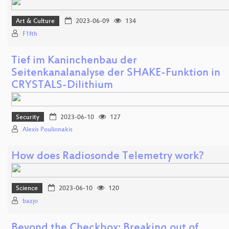
Art & Culture
2023-06-09
134
F1fth
Tief im Kaninchenbau der
Seitenkanalanalyse der SHAKE-Funktion in
CRYSTALS-Dilithium
Security
2023-06-10
127
Alexis Poulionakis
How does Radiosonde Telemetry work?
Science
2023-06-10
120
bazjo
Beyond the Checkbox: Breaking out of