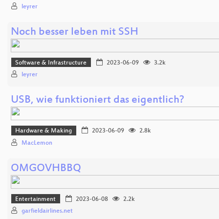
leyrer
Noch besser leben mit SSH
Software & Infrastructure
2023-06-09
3.2k
leyrer
USB, wie funktioniert das eigentlich?
Hardware & Making
2023-06-09
2.8k
MacLemon
OMGOVHBBQ
Entertainment
2023-06-08
2.2k
garfieldairlines.net