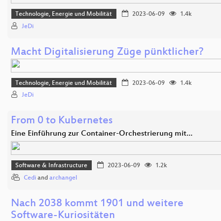
Technologie, Energie und Mobilität
2023-06-09
1.4k
JeDi
Macht Digitalisierung Züge pünktlicher?
Technologie, Energie und Mobilität
2023-06-09
1.4k
JeDi
From 0 to Kubernetes
Eine Einführung zur Container-Orchestrierung mit…
Software & Infrastructure
2023-06-09
1.2k
Cedi
and
archangel
Nach 2038 kommt 1901 und weitere
Software-Kuriositäten