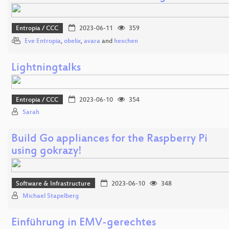
Entropia / CCC
2023-06-11
359
Eve Entropia
,
obelix
,
avara
and
hexchen
Lightningtalks
Entropia / CCC
2023-06-10
354
Sarah
Build Go appliances for the Raspberry Pi
using gokrazy!
Software & Infrastructure
2023-06-10
348
Michael Stapelberg
Einführung in EMV-gerechtes