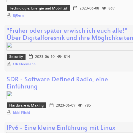
Technologie, Energie und Mobilität
2023-06-08
869
Bj0ern
"Früher oder später erwisch ich euch alle!"
Über Digitalforesnik und ihre Möglichkeite
Security
2023-06-10
814
Uli Kleemann
SDR - Software Defined Radio, eine
Einführung
Hardware & Making
2023-06-09
785
Ekki Plicht
IPv6 - Eine kleine Einführung mit Linux