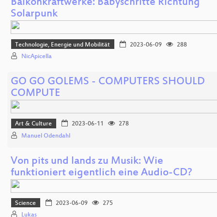
Balkonkraftwerke: Babyschritte Richtung
Solarpunk
Technologie, Energie und Mobilität
2023-06-09
288
NicApicella
GO GO GOLEMS - COMPUTERS SHOULD
COMPUTE
Art & Culture
2023-06-11
278
Manuel Odendahl
Von pits und lands zu Musik: Wie
funktioniert eigentlich eine Audio-CD?
Science
2023-06-09
275
Lukas