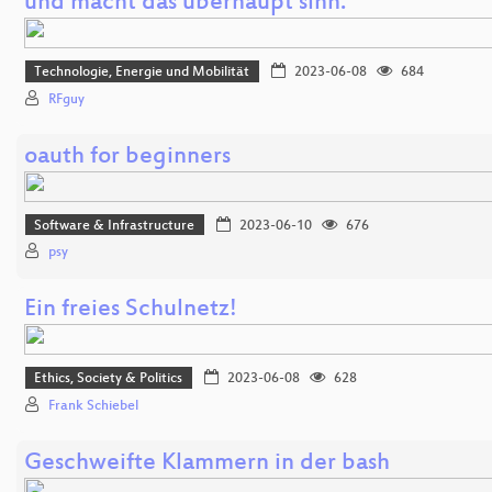
und macht das überhaupt sinn.
Technologie, Energie und Mobilität
2023-06-08
684
RFguy
oauth for beginners
Software & Infrastructure
2023-06-10
676
psy
Ein freies Schulnetz!
Ethics, Society & Politics
2023-06-08
628
Frank Schiebel
Geschweifte Klammern in der bash