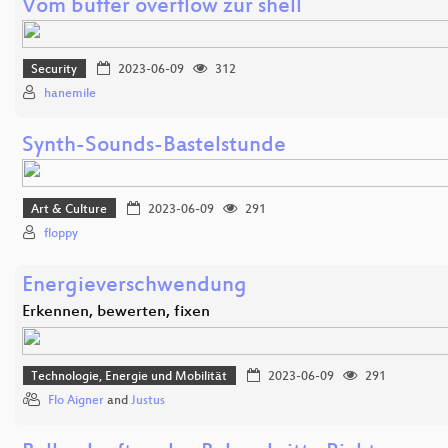
Vom buffer overflow zur shell
Security
2023-06-09
312
hanemile
Synth-Sounds-Bastelstunde
Art & Culture
2023-06-09
291
floppy
Energieverschwendung
Erkennen, bewerten, fixen
Technologie, Energie und Mobilität
2023-06-09
291
Flo Aigner
and
Justus