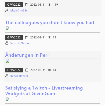
GPW2022
2022-03-31
119
Maroš Kollár
The colleagues you didn't know you had
GPW2022
2022-03-31
91
Salve J. Nilsen
Änderungen in Perl
GPW2022
2022-03-31
84
Renee Bäcker
Satisfying a Twitch - Livestreaming
Widgets at GivenGain