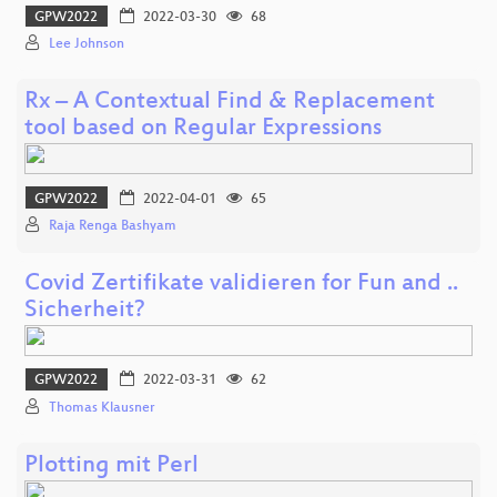
GPW2022
2022-03-30
68
Lee Johnson
Rx – A Contextual Find & Replacement
tool based on Regular Expressions
GPW2022
2022-04-01
65
Raja Renga Bashyam
Covid Zertifikate validieren for Fun and ..
Sicherheit?
GPW2022
2022-03-31
62
Thomas Klausner
Plotting mit Perl