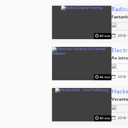
Radica
Fantast
2018-
40 min
Electr
An intro
2018-
46 min
Hacke
Verantw
2018-
40 min