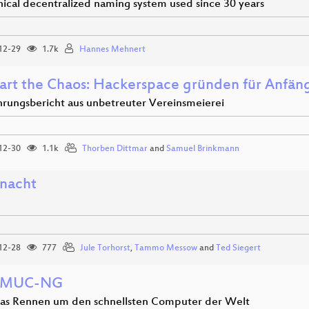
hical decentralized naming system used since 30 years
12-29
1.7k
Hannes Mehnert
tart the Chaos: Hackerspace gründen für Anfän
ahrungsbericht aus unbetreuter Vereinsmeierei
12-30
1.1k
Thorben Dittmar
and
Samuel Brinkmann
nacht
12-28
777
Jule Torhorst
,
Tammo Messow
and
Ted Siegert
rMUC-NG
as Rennen um den schnellsten Computer der Welt