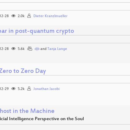
12-28
2.0k
Dieter Kranzlmueller
ear in post-quantum crypto
12-28
5.6k
djb
and
Tanja Lange
Zero to Zero Day
12-29
5.2k
Jonathan Jacobi
host in the Machine
icial Intelligence Perspective on the Soul