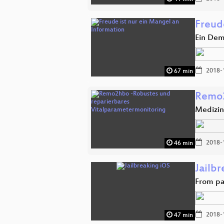
Freud
Ein Dem
2018-
67 min
Remo2
Medizin
2018-
46 min
Jailb
From pa
2018-
47 min