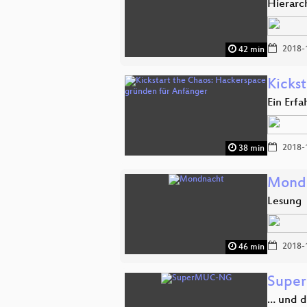
Hierarc
2018-
42 min
Kicks
Ein Erf
2018-
38 min
Mond
Lesung
2018-
46 min
Supe
… und d