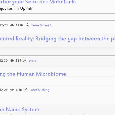
erborgene Seite des Mobilfunks
quellen im Uplink
12-29
11.0k
Peter Schmidt
nted Reality: Bridging the gap between the phy
12-30
825
preip
ng the Human Microbiome
12-29
1.1k
LorenzAdlung
in Name System