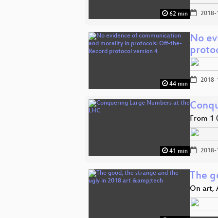
2018-
62 min
No ev
protoc
2018-
44 min
Conqu
From 1 
2018-
41 min
The g
On art,