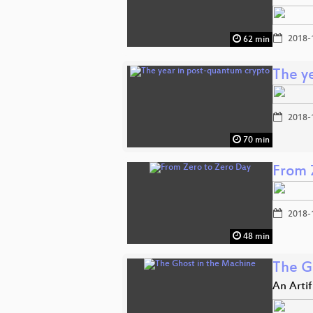
2018-
62 min
The y
2018-
70 min
From 
2018-
48 min
The G
An Artif