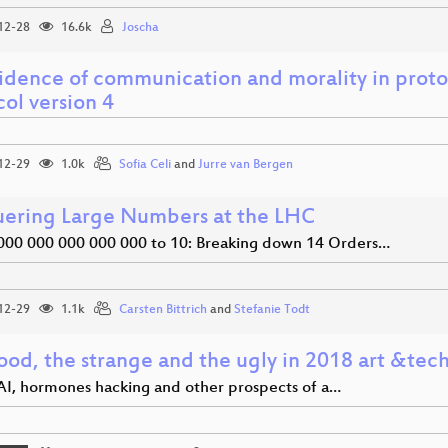
12-28
16.6k
Joscha
idence of communication and morality in proto
ol version 4
12-29
1.0k
Sofia Celi
and
Jurre van Bergen
ering Large Numbers at the LHC
000 000 000 000 000 to 10: Breaking down 14 Orders…
12-29
1.1k
Carsten Bittrich
and
Stefanie Todt
ood, the strange and the ugly in 2018 art &tec
 AI, hormones hacking and other prospects of a…