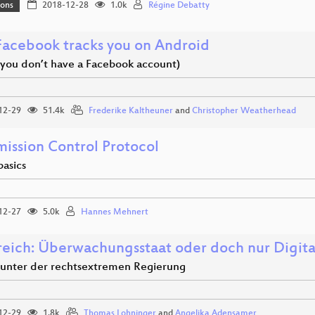
ions
2018-12-28
1.0k
Régine Debatty
acebook tracks you on Android
f you don’t have a Facebook account)
12-29
51.4k
Frederike Kaltheuner
and
Christopher Weatherhead
mission Control Protocol
basics
12-27
5.0k
Hannes Mehnert
reich: Überwachungsstaat oder doch nur Digita
r unter der rechtsextremen Regierung
12-29
1.8k
Thomas Lohninger
and
Angelika Adensamer