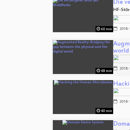
Die v
HF-Stör
2018-
60 min
Augme
world
2018-
48 min
Hacki
2018-
40 min
Doma