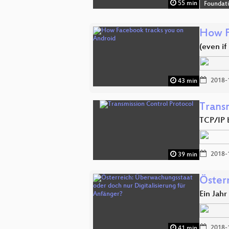
55 min
Foundat
How F
(even i
2018-
43 min
Trans
TCP/IP 
2018-
39 min
Öster
Ein Jah
2018-
41 min