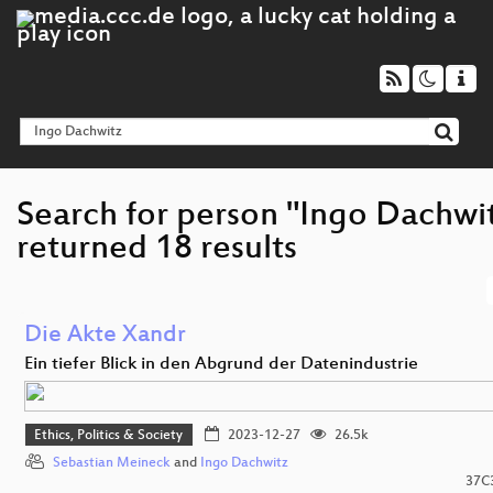
Search for person "Ingo Dachwi
returned 18 results
Die Akte Xandr
Ein tiefer Blick in den Abgrund der Datenindustrie
Ethics, Politics & Society
2023-12-27
26.5k
Sebastian Meineck
and
Ingo Dachwitz
37C