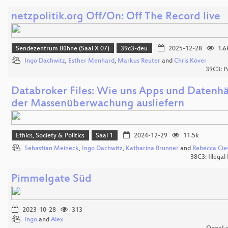
netzpolitik.org Off/On: Off The Record live
Sendezentrum Bühne (Saal X 07)
39c3-deu
2025-12-28
1.6
Ingo Dachwitz
,
Esther Menhard
,
Markus Reuter
and
Chris Köver
39C3: P
Databroker Files: Wie uns Apps und Datenh
der Massenüberwachung ausliefern
Ethics, Society & Politics
Saal 1
2024-12-29
11.5k
Sebastian Meineck
,
Ingo Dachwitz
,
Katharina Brunner
and
Rebecca Cies
38C3: Illegal
Pimmelgate Süd
2023-10-28
313
Ingo
and
Alex