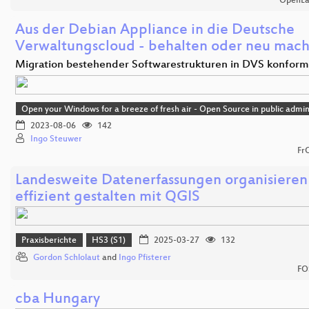
OpenLa
Aus der Debian Appliance in die Deutsche
Verwaltungscloud - behalten oder neu mac
Migration bestehender Softwarestrukturen in DVS konfor
Open your Windows for a breeze of fresh air - Open Source in public admin
2023-08-06
142
Ingo Steuwer
Fr
Landesweite Datenerfassungen organisieren
effizient gestalten mit QGIS
Praxisberichte
HS3 (S1)
2025-03-27
132
Gordon Schlolaut
and
Ingo Pfisterer
FO
cba Hungary