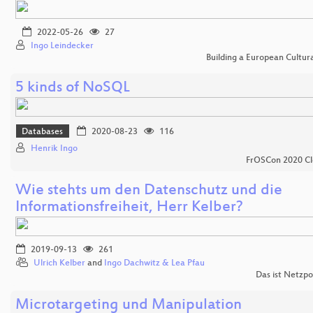
2022-05-26
27
Ingo Leindecker
Building a European Cultur
5 kinds of NoSQL
Databases
2020-08-23
116
Henrik Ingo
FrOSCon 2020 Cl
Wie stehts um den Datenschutz und die
Informationsfreiheit, Herr Kelber?
2019-09-13
261
Ulrich Kelber
and
Ingo Dachwitz & Lea Pfau
Das ist Netzpo
Microtargeting und Manipulation