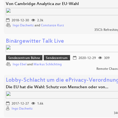
Von Cambridge Analytica zur EU-Wahl
2018-12-30
2.3k
Ingo Dachwitz
and
Constanze Kurz
35C3: Refreshi
Binärgewitter Talk Live
Sendezentrum Bühne
Sendezentrum
2020-12-29
309
Ingo Ebel
and
Markus Schlichting
Remote Chaos
Lobby-Schlacht um die ePrivacy-Verordnun
Die EU hat die Wahl: Schutz von Menschen oder von…
2017-12-27
1.6k
Ingo Dachwitz
34