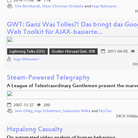
2014-11-08
1.1k
Ute Bernhardt
,
Hans-Christian Ströbele
and
Ingo Ruhmann
F
GWT: Ganz Was Tolles?! Das bringt das Goo
Web Toolkit für AJAX-basierte…
Lightning Talks (GIS)
Großer Hörsaal Geb. 308
2011-04-05
Ingo Weinzierl
FO
Steam-Powered Telegraphy
A League of Telextraordinary Gentlemen present the marv
2007-12-27
200
Jens Ohlig
,
Ingo Schwitters
,
Sebastian Velke
and
SkyTee
24C3: Vollda
Hopalong Casualty
On automated video analysis of human behaviour