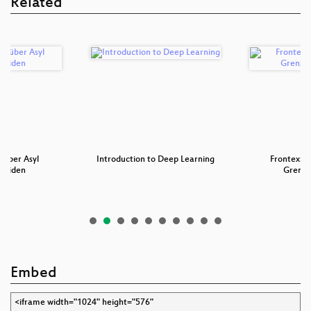
Related
 über Asyl
Introduction to Deep Learning
Frontex: D
cheiden
Grenz
Embed