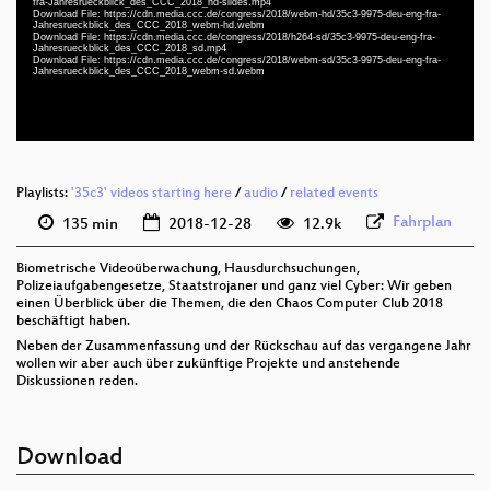
fra-Jahresrueckblick_des_CCC_2018_hd-slides.mp4
deu-eng-fra 1080p (webm)
Download File: https://cdn.media.ccc.de/congress/2018/webm-hd/35c3-9975-deu-eng-fra-
Jahresrueckblick_des_CCC_2018_webm-hd.webm
Download File: https://cdn.media.ccc.de/congress/2018/h264-sd/35c3-9975-deu-eng-fra-
deu-eng-fra 576p (mp4)
Jahresrueckblick_des_CCC_2018_sd.mp4
Download File: https://cdn.media.ccc.de/congress/2018/webm-sd/35c3-9975-deu-eng-fra-
Jahresrueckblick_des_CCC_2018_webm-sd.webm
deu-eng-fra 576p (webm)
None
deu (todo)
Playlists:
'35c3' videos starting here
/
audio
/
related events
Fahrplan
135 min
2018-12-28
12.9k
Biometrische Videoüberwachung, Hausdurchsuchungen,
Polizeiaufgabengesetze, Staatstrojaner und ganz viel Cyber: Wir geben
einen Überblick über die Themen, die den Chaos Computer Club 2018
beschäftigt haben.
Neben der Zusammenfassung und der Rückschau auf das vergangene Jahr
wollen wir aber auch über zukünftige Projekte und anstehende
Diskussionen reden.
Download