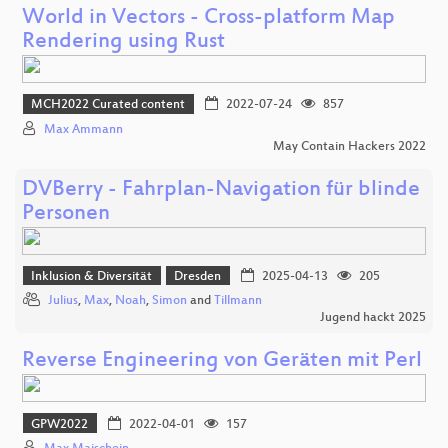
World in Vectors - Cross-platform Map
Rendering using Rust
MCH2022 Curated content
2022-07-24
857
Max Ammann
May Contain Hackers 2022
DVBerry - Fahrplan-Navigation für blinde
Personen
Inklusion & Diversität
Dresden
2025-04-13
205
Julius
,
Max
,
Noah
,
Simon
and
Tillmann
Jugend hackt 2025
Reverse Engineering von Geräten mit Perl
GPW2022
2022-04-01
157