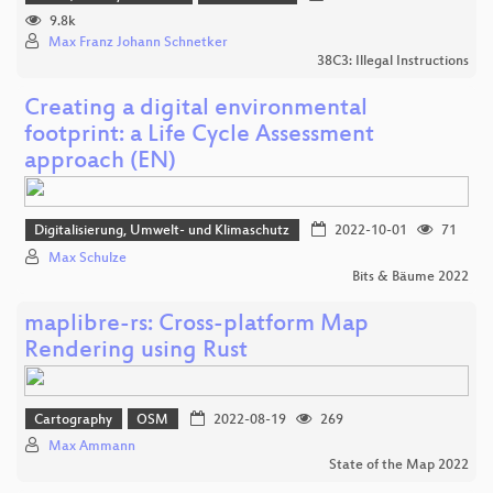
9.8k
Max Franz Johann Schnetker
38C3: Illegal Instructions
Creating a digital environmental
footprint: a Life Cycle Assessment
approach (EN)
Digitalisierung, Umwelt- und Klimaschutz
2022-10-01
71
Max Schulze
Bits & Bäume 2022
maplibre-rs: Cross-platform Map
Rendering using Rust
Cartography
OSM
2022-08-19
269
Max Ammann
State of the Map 2022