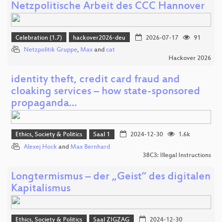
Netzpolitische Arbeit des CCC Hannover
Celebration (1.7)
hackover2026-deu
2026-07-17
91
Netzpolitik Gruppe
,
Max
and
cat
Hackover 2026
identity theft, credit card fraud and
cloaking services – how state-sponsored
propaganda…
Ethics, Society & Politics
Saal 1
2024-12-30
1.6k
Alexej Hock
and
Max Bernhard
38C3: Illegal Instructions
Longtermismus – der „Geist“ des digitalen
Kapitalismus
Ethics, Society & Politics
Saal ZIGZAG
2024-12-30