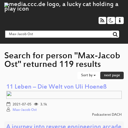
Search for person "Max-Jacob
Ost" returned 119 results
Sort by
next page
11 Leben – Die Welt von Uli Hoeneß
2021-07-05
3.1k
Max-Jacob Ost
Podcasterei DACH
A journey into reverse engineering arcade