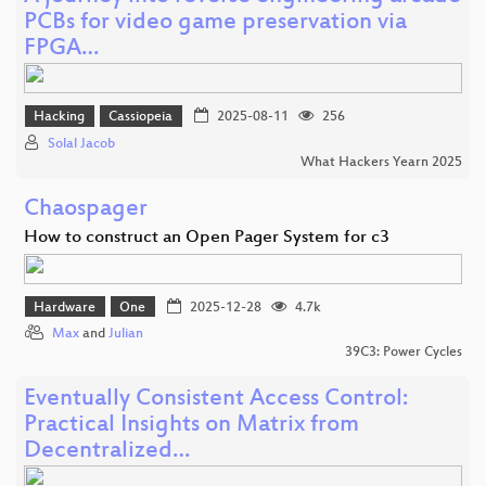
PCBs for video game preservation via
FPGA…
Hacking
Cassiopeia
2025-08-11
256
Solal Jacob
What Hackers Yearn 2025
Chaospager
How to construct an Open Pager System for c3
Hardware
One
2025-12-28
4.7k
Max
and
Julian
39C3: Power Cycles
Eventually Consistent Access Control:
Practical Insights on Matrix from
Decentralized…