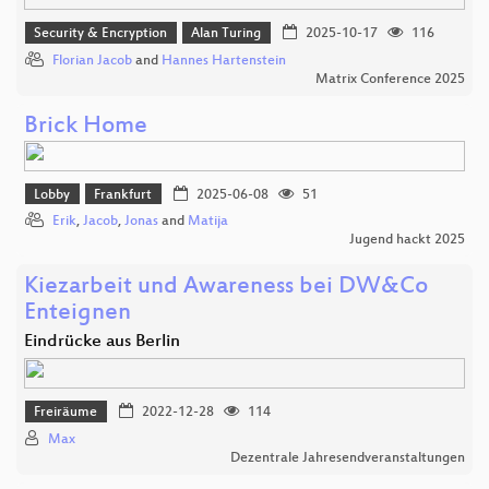
Security & Encryption
Alan Turing
2025-10-17
116
Florian Jacob
and
Hannes Hartenstein
Matrix Conference 2025
Brick Home
Lobby
Frankfurt
2025-06-08
51
Erik
,
Jacob
,
Jonas
and
Matija
Jugend hackt 2025
Kiezarbeit und Awareness bei DW&Co
Enteignen
Eindrücke aus Berlin
Freiräume
2022-12-28
114
Max
Dezentrale Jahresendveranstaltungen