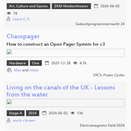
Art, Culture and Games
ZKM Medientheater
2026-06-05
78
Laura C. S.
Gulaschprogrammiernacht 24
Chaospager
How to construct an Open Pager System for c3
Hardware
One
2025-12-28
4.7k
Max
and
Julian
39C3: Power Cycles
Living on the canals of the UK - Lessons
from the water
Stage A
2024
2024-06-02
136
mark s brown
Electromagnetic Field 2024