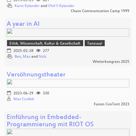
2015-05-23
821
Karin Kylander
and
Olof S Kylander
Chaos Communication Camp 1999
A year in AI
Ethik, Wissenschaft, Kultur & Gesellschaft
Tanzsaal
2025-02-28
277
Ben
,
Max
and
Nick
Winterkongress 2025
Versöhnungstheater
2023-06-29
330
Max Czollek
Fusion ConTent 2023
Einführung in Embedded-
Programmierung mit RIOT OS