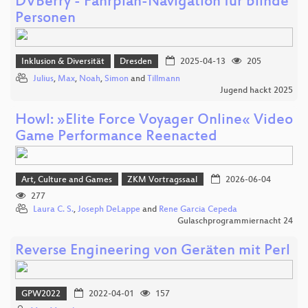
DVBerry - Fahrplan-Navigation für blinde
Personen
Inklusion & Diversität
Dresden
2025-04-13
205
Julius
,
Max
,
Noah
,
Simon
and
Tillmann
Jugend hackt 2025
Howl: »Elite Force Voyager Online« Video
Game Performance Reenacted
Art, Culture and Games
ZKM Vortragssaal
2026-06-04
277
Laura C. S.
,
Joseph DeLappe
and
Rene Garcia Cepeda
Gulaschprogrammiernacht 24
Reverse Engineering von Geräten mit Perl
GPW2022
2022-04-01
157