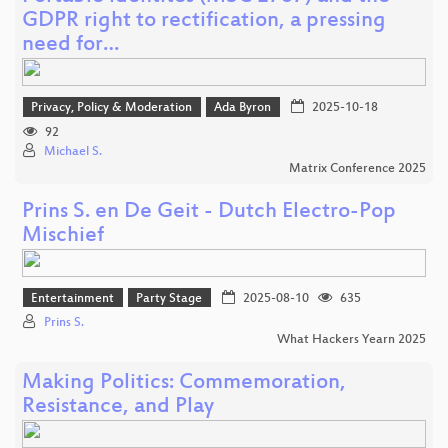
GDPR right to rectification, a pressing
need for…
Privacy, Policy & Moderation
Ada Byron
2025-10-18
92
Michael S.
Matrix Conference 2025
Prins S. en De Geit - Dutch Electro-Pop
Mischief
Entertainment
Party Stage
2025-08-10
635
Prins S.
What Hackers Yearn 2025
Making Politics: Commemoration,
Resistance, and Play