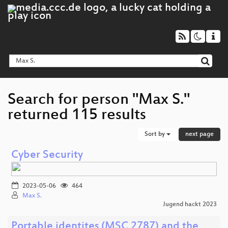
Search for person "Max S."
returned 115 results
Sort by
next page
Cyber Security
2023-05-06
464
Max S.
Jugend hackt 2023
Portable identites (MSC 2787) and the