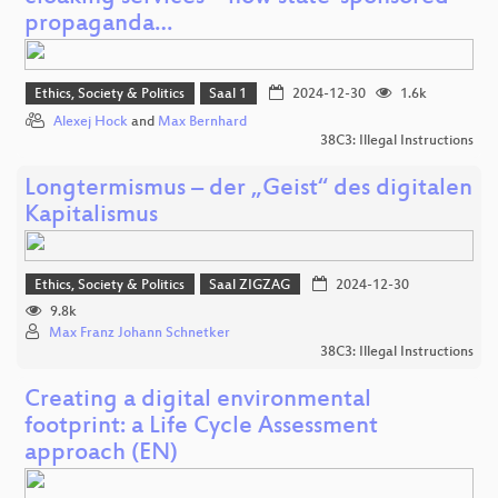
propaganda…
Ethics, Society & Politics
Saal 1
2024-12-30
1.6k
Alexej Hock
and
Max Bernhard
38C3: Illegal Instructions
Longtermismus – der „Geist“ des digitalen
Kapitalismus
Ethics, Society & Politics
Saal ZIGZAG
2024-12-30
9.8k
Max Franz Johann Schnetker
38C3: Illegal Instructions
Creating a digital environmental
footprint: a Life Cycle Assessment
approach (EN)