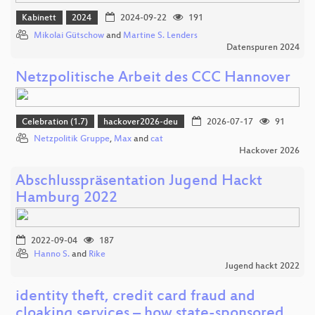
Kabinett
2024
2024-09-22
191
Mikolai Gütschow
and
Martine S. Lenders
Datenspuren 2024
Netzpolitische Arbeit des CCC Hannover
Celebration (1.7)
hackover2026-deu
2026-07-17
91
Netzpolitik Gruppe
,
Max
and
cat
Hackover 2026
Abschlusspräsentation Jugend Hackt
Hamburg 2022
2022-09-04
187
Hanno S.
and
Rike
Jugend hackt 2022
identity theft, credit card fraud and
cloaking services – how state-sponsored