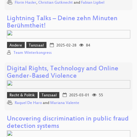
Florin Hasler
,
Christian Gutknecht
and
Fabian Ligibel
Lightning Talks – Deine zehn Minuten
Berühmtheit!
Andere
Tanzsaal
2025-02-28
84
Team Winterkongress
Digital Rights, Technology and Online
Gender-Based Violence
Recht & Politik
Tanzsaal
2025-03-01
55
Raquel De Haro
and
Mariana Valente
Uncovering discrimination in public fraud
detection systems