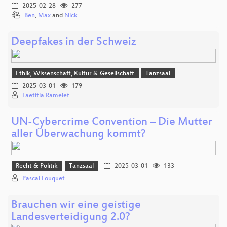
2025-02-28
277
Ben
,
Max
and
Nick
Deepfakes in der Schweiz
Ethik, Wissenschaft, Kultur & Gesellschaft
Tanzsaal
2025-03-01
179
Laetitia Ramelet
UN-Cybercrime Convention – Die Mutter
aller Überwachung kommt?
Recht & Politik
Tanzsaal
2025-03-01
133
Pascal Fouquet
Brauchen wir eine geistige
Landesverteidigung 2.0?