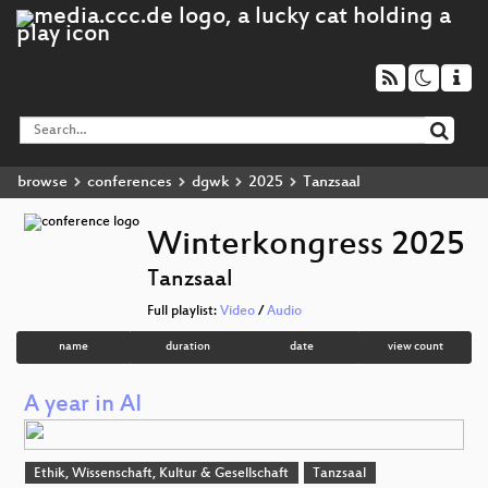
browse
conferences
dgwk
2025
Tanzsaal
Winterkongress 2025
Tanzsaal
Full playlist:
Video
/
Audio
name
duration
date
view count
A year in AI
Ethik, Wissenschaft, Kultur & Gesellschaft
Tanzsaal