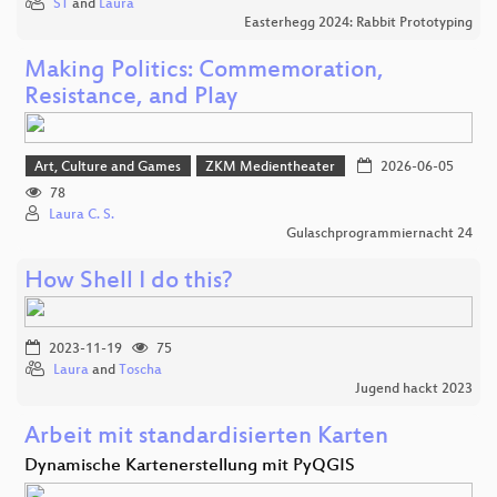
ST
and
Laura
Easterhegg 2024: Rabbit Prototyping
Making Politics: Commemoration,
Resistance, and Play
Art, Culture and Games
ZKM Medientheater
2026-06-05
78
Laura C. S.
Gulaschprogrammiernacht 24
How Shell I do this?
2023-11-19
75
Laura
and
Toscha
Jugend hackt 2023
Arbeit mit standardisierten Karten
Dynamische Kartenerstellung mit PyQGIS