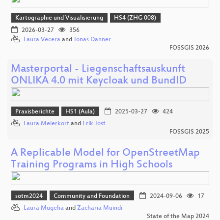
Kartographie und Visualisierung
HS4 (ZHG 008)
2026-03-27
356
Laura Vecera
and
Jonas Danner
FOSSGIS 2026
Masterportal - Liegenschaftsauskunft
ONLIKA 4.0 mit Keycloak und BundID
Praxisberichte
HS1 (Aula)
2025-03-27
424
Laura Meierkort
and
Erik Jost
FOSSGIS 2025
A Replicable Model for OpenStreetMap
Training Programs in High Schools
sotm2024
Community and Foundation
2024-09-06
17
Laura Mugeha
and
Zacharia Muindi
State of the Map 2024