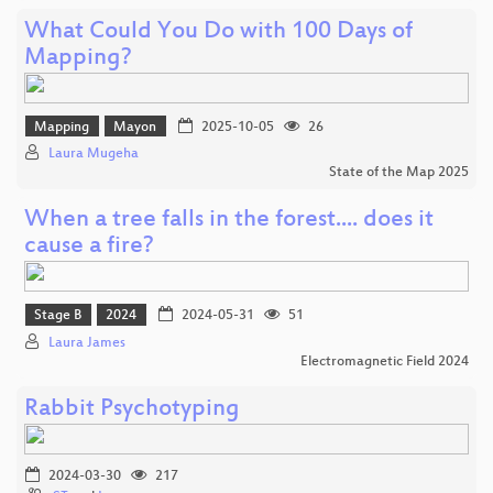
What Could You Do with 100 Days of
Mapping?
Mapping
Mayon
2025-10-05
26
Laura Mugeha
State of the Map 2025
When a tree falls in the forest.... does it
cause a fire?
Stage B
2024
2024-05-31
51
Laura James
Electromagnetic Field 2024
Rabbit Psychotyping
2024-03-30
217