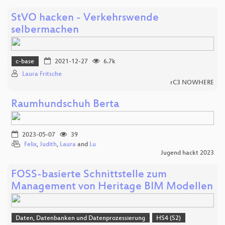
StVO hacken - Verkehrswende
selbermachen
c-base
2021-12-27
6.7k
Laura Fritsche
rC3 NOWHERE
Raumhundschuh Berta
2023-05-07
39
Felix
,
Judith
,
Laura
and
Lu
Jugend hackt 2023
FOSS-basierte Schnittstelle zum
Management von Heritage BIM Modellen
Daten, Datenbanken und Datenprozessierung
HS4 (S2)