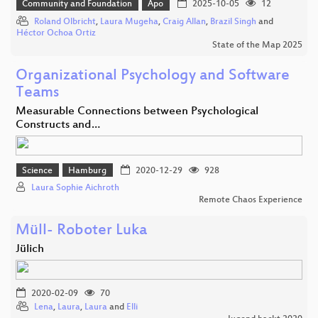
Community and Foundation
Apo
2025-10-05
12
Roland Olbricht
,
Laura Mugeha
,
Craig Allan
,
Brazil Singh
and
Héctor Ochoa Ortiz
State of the Map 2025
Organizational Psychology and Software
Teams
Measurable Connections between Psychological
Constructs and…
Science
Hamburg
2020-12-29
928
Laura Sophie Aichroth
Remote Chaos Experience
Müll- Roboter Luka
Jülich
2020-02-09
70
Lena
,
Laura
,
Laura
and
Elli