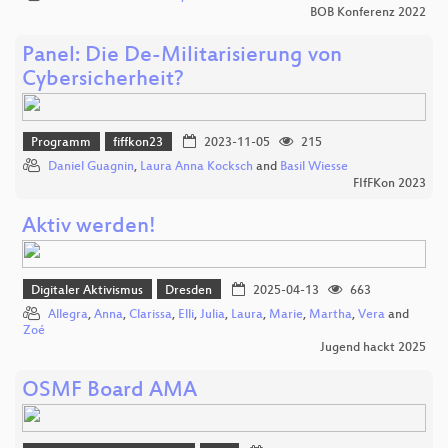
BOB Konferenz 2022
Panel: Die De-Militarisierung von
Cybersicherheit?
Programm
fiffkon23
2023-11-05
215
Daniel Guagnin
,
Laura Anna Kocksch
and
Basil Wiesse
FIfFKon 2023
Aktiv werden!
Digitaler Aktivismus
Dresden
2025-04-13
663
Allegra
,
Anna
,
Clarissa
,
Elli
,
Julia
,
Laura
,
Marie
,
Martha
,
Vera
and
Zoé
Jugend hackt 2025
OSMF Board AMA