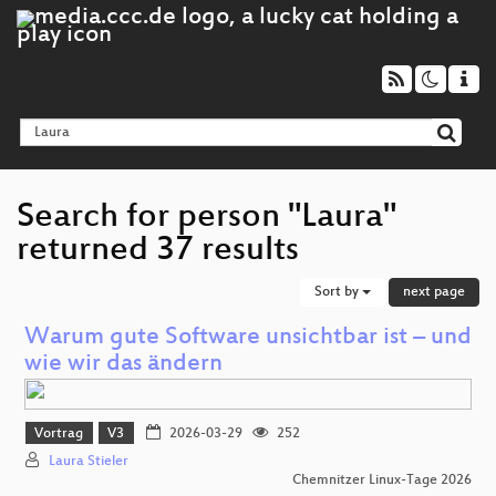
Search for person "Laura"
returned 37 results
Sort by
next page
Warum gute Software unsichtbar ist – und
wie wir das ändern
Vortrag
V3
2026-03-29
252
Laura Stieler
Chemnitzer Linux-Tage 2026