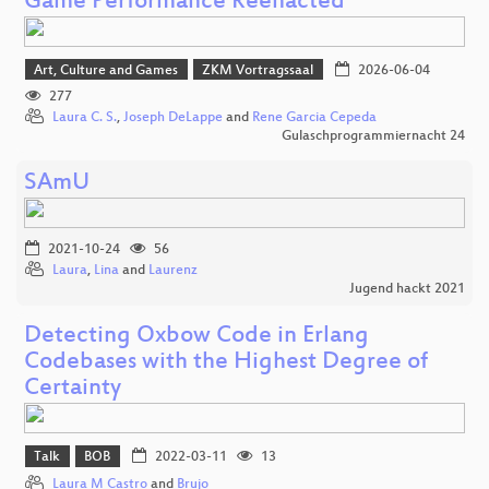
Game Performance Reenacted
Art, Culture and Games
ZKM Vortragssaal
2026-06-04
277
Laura C. S.
,
Joseph DeLappe
and
Rene Garcia Cepeda
Gulaschprogrammiernacht 24
SAmU
2021-10-24
56
Laura
,
Lina
and
Laurenz
Jugend hackt 2021
Detecting Oxbow Code in Erlang
Codebases with the Highest Degree of
Certainty
Talk
BOB
2022-03-11
13
Laura M Castro
and
Brujo