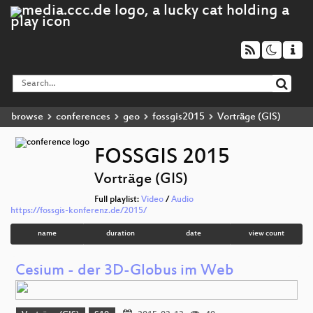
browse
conferences
geo
fossgis2015
Vorträge (GIS)
FOSSGIS 2015
Vorträge (GIS)
Full playlist:
Video
/
Audio
https://fossgis-konferenz.de/2015/
name
duration
date
view count
Cesium - der 3D-Globus im Web