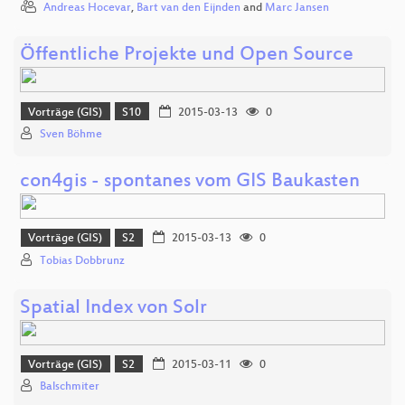
Andreas Hocevar
,
Bart van den Eijnden
and
Marc Jansen
Öffentliche Projekte und Open Source
Vorträge (GIS)
S10
2015-03-13
0
Sven Böhme
con4gis - spontanes vom GIS Baukasten
Vorträge (GIS)
S2
2015-03-13
0
Tobias Dobbrunz
Spatial Index von Solr
Vorträge (GIS)
S2
2015-03-11
0
Balschmiter