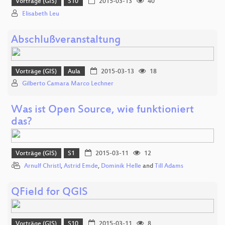
Vorträge (GIS)
S10
2015-03-13
40
Elisabeth Leu
Abschlußveranstaltung
Vorträge (GIS)
Aula
2015-03-13
18
Gilberto Camara Marco Lechner
Was ist Open Source, wie funktioniert
das?
Vorträge (GIS)
S1
2015-03-11
12
Arnulf Christl
,
Astrid Emde
,
Dominik Helle
and
Till Adams
QField for QGIS
Vorträge (GIS)
S10
2015-03-11
8