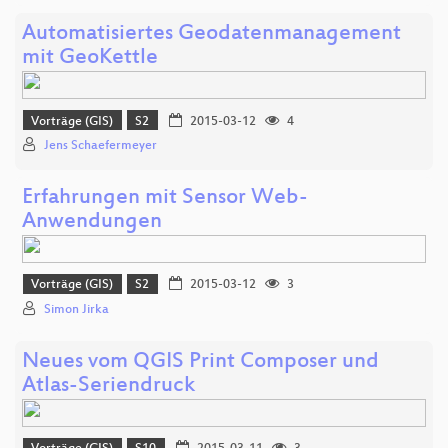
Automatisiertes Geodatenmanagement
mit GeoKettle
Vorträge (GIS)
S2
2015-03-12
4
Jens Schaefermeyer
Erfahrungen mit Sensor Web-
Anwendungen
Vorträge (GIS)
S2
2015-03-12
3
Simon Jirka
Neues vom QGIS Print Composer und
Atlas-Seriendruck