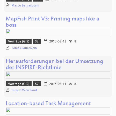
Marco Bernasocchi
MapFish Print V3: Printing maps like a
boss
Vorträge (GIS)
S2
2015-03-13
8
Tobias Sauerwein
Herausforderungen bei der Umsetzung
der INSPIRE-Richtlinie
Vorträge (GIS)
S2
2015-03-11
8
Jürgen Weichand
Location-based Task Management