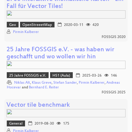
Fall für Vector Tiles!
Geo
OpenStreeetMap
2020-03-11
420
Pirmin Kalberer
FOSSGIS 2020
25 Jahre FOSSGIS e.V. - was haben wir
geschafft und wo wollen wir hin
25 Jahre FOSSGIS e.V.
HS1 (Aula)
2025-03-26
146
Niklas Alt
,
Klaus Greve
,
Stefan Sander
,
Pirmin Kalberer
,
Andreas
Hocevar
and
Bernhard E. Reiter
FOSSGIS 2025
Vector tile benchmark
General
2019-08-30
175
Pirmin Kalberer