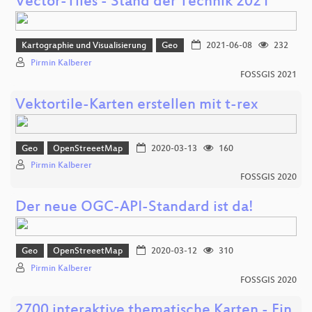
Vector-Tiles - Stand der Technik 2021
Kartographie und Visualisierung
Geo
2021-06-08
232
Pirmin Kalberer
FOSSGIS 2021
Vektortile-Karten erstellen mit t-rex
Geo
OpenStreeetMap
2020-03-13
160
Pirmin Kalberer
FOSSGIS 2020
Der neue OGC-API-Standard ist da!
Geo
OpenStreeetMap
2020-03-12
310
Pirmin Kalberer
FOSSGIS 2020
2700 interaktive thematische Karten - Ein