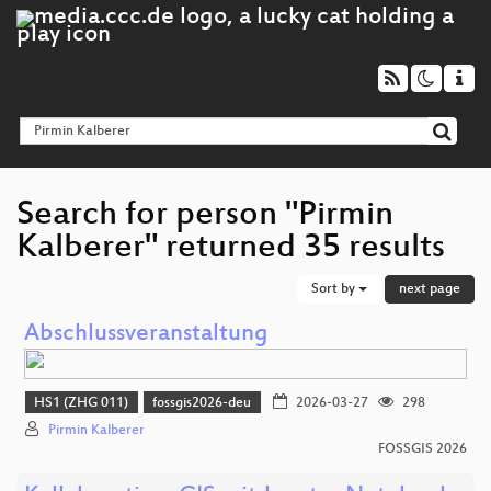
Search for person "Pirmin
Kalberer" returned 35 results
Sort by
next page
Abschlussveranstaltung
HS1 (ZHG 011)
fossgis2026-deu
2026-03-27
298
Pirmin Kalberer
FOSSGIS 2026