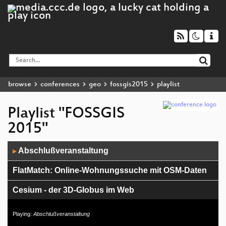
browse
conferences
geo
fossgis2015
playlist
Playlist "FOSSGIS
2015"
Audio
Abschlußveranstaltung
▶
Player
FlatMatch: Online-Wohnungssuche mit OSM-Daten
Cesium - der 3D-Globus im Web
3D GIS Stack aus OpenSource Komponenten
Playing:
Abschlußveranstaltung