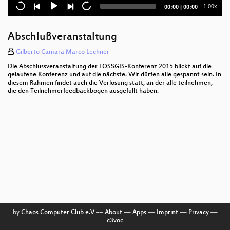
MapFish Print V3: Printing maps like a boss
Current
Total
1.00x
00:00
|
00:00
time
duration
Schatzsuche in OpenStreetMap
Abschlußveranstaltung
Location-based Task Management
Gilberto Camara Marco Lechner
Linked Data basierter Explorer
Die Abschlussveranstaltung der FOSSGIS-Konferenz 2015 blickt auf die
gelaufene Konferenz und auf die nächste. Wir dürfen alle gespannt sein. In
Der schwere Werdegang zu einem FOSSGIS-Open
diesem Rahmen findet auch die Verlosung statt, an der alle teilnehmen,
die den Teilnehmerfeedbackbogen ausgefüllt haben.
Source Projekt
OSM Lightning Talks II
Das audiovisuelle Erbe der OSGeo-Projekte
Neues zu BRouter
con4gis - spontanes vom GIS Baukasten
Indoor Routing in Gebäuden des öffentlichen
Verkehrs auf Basis von OpenStreetMap Daten
by
Chaos Computer Club e.V
––
About
––
Apps
––
Imprint
––
Privacy
––
c3voc
Projekt Umweltzone