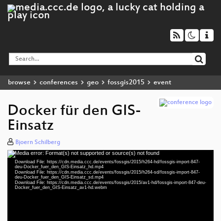
browse
conferences
geo
fossgis2015
event
Docker für den GIS-
Einsatz
Bjoern Schilberg
Media error: Format(s) not supported or source(s) not found
Video
Download File: https://cdn.media.ccc.de/events/fossgis/2015/h264-hd/fossgis-import-847-
Player
deu-Docker_fuer_den_GIS-Einsatz_hd.mp4
Download File: https://cdn.media.ccc.de/events/fossgis/2015/h264-sd/fossgis-import-847-
deu-Docker_fuer_den_GIS-Einsatz_sd.mp4
Download File: https://cdn.media.ccc.de/events/fossgis/2015/av1-hd/fossgis-import-847-deu-
Docker_fuer_den_GIS-Einsatz_av1-hd.webm
deu 576p (mp4)