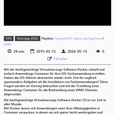
deu 576p (mp4)
deu 576p (webm;codecs=av01)
S10
Vorträge (GIS)
Playlists:
'fossgis2015' videos starting here
/
audio
24 min
2015-03-12
2026-05-13
0
Fahrplan
Mit der leichtgewichtige Virtualisierungs-Software Docker schnell und
einfach Anwendungs-Container für Ihre GIS-Fachanwendung erstellen.
Haben die GIS-Admins demnächst wieder mehr Zeit für ungleich
spannendere Aufgaben als die Installation von Fachanwendungen? Diese
Fragen werden im Vortrag beleuchtet und mit der Erstellung eines
Anwendungs-Container für die Breitstellung eines WMS-Dienstes
abgerundet.
Die leichtgewichtige Virtualisierungs-Software Docker [1] ist zur Zeit in
aller Munde.
Mit Docker lassen sich Anwendungen samt ihrer Abhängigkeiten in
Container verpacken, in denen sie sich später leicht weitergeben und