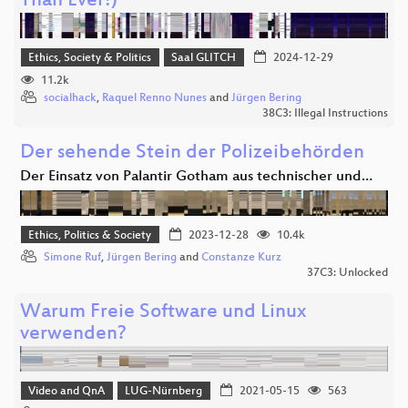
Than Ever!)
Ethics, Society & Politics
Saal GLITCH
2024-12-29
11.2k
socialhack
,
Raquel Renno Nunes
and
Jürgen Bering
38C3: Illegal Instructions
Der sehende Stein der Polizeibehörden
Der Einsatz von Palantir Gotham aus technischer und…
Ethics, Politics & Society
2023-12-28
10.4k
Simone Ruf
,
Jürgen Bering
and
Constanze Kurz
37C3: Unlocked
Warum Freie Software und Linux
verwenden?
Video and QnA
LUG-Nürnberg
2021-05-15
563