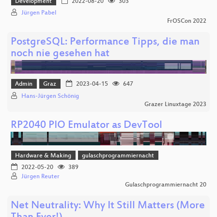
Development
2022-08-20
303
Jürgen Pabel
FrOSCon 2022
PostgreSQL: Performance Tipps, die man
noch nie gesehen hat
Admin
Graz
2023-04-15
647
Hans-Jürgen Schönig
Grazer Linuxtage 2023
RP2040 PIO Emulator as DevTool
Hardware & Making
gulaschprogrammiernacht
2022-05-20
389
Jürgen Reuter
Gulaschprogrammiernacht 20
Net Neutrality: Why It Still Matters (More