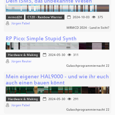
Dein ISMS, das unbekannte Wesen
mrmcd24
C120 - Rainbow Warrior
2024-10-03
375
Jürgen Pabel
MRMCD 2024 - Land in Sicht?
RP Pico: Simple Stupid Synth
Hardware & Making
2024-05-30
311
Jürgen Reuter
Gulaschprogrammiernacht 22
Mein eigener HAL9000 - und wie ihr euch
auch einen bauen könnt
Hardware & Making
2024-05-30
291
Jürgen Pabel
Gulaschprogrammiernacht 22