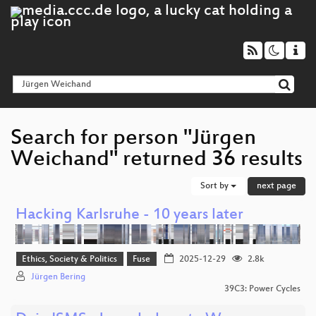
Search for person "Jürgen
Weichand" returned 36 results
Sort by
next page
Hacking Karlsruhe - 10 years later
Ethics, Society & Politics
Fuse
2025-12-29
2.8k
Jürgen Bering
39C3: Power Cycles