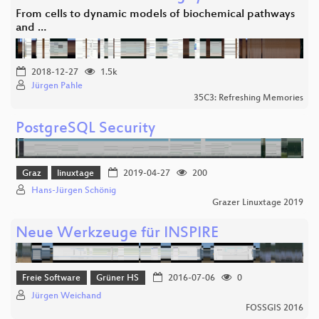
From cells to dynamic models of biochemical pathways
and …
2018-12-27
1.5k
Jürgen Pahle
35C3: Refreshing Memories
PostgreSQL Security
Graz
linuxtage
2019-04-27
200
Hans-Jürgen Schönig
Grazer Linuxtage 2019
Neue Werkzeuge für INSPIRE
Freie Software
Grüner HS
2016-07-06
0
Jürgen Weichand
FOSSGIS 2016