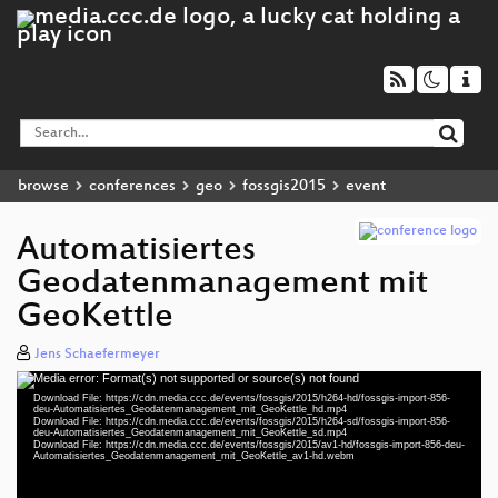
browse
conferences
geo
fossgis2015
event
Automatisiertes
Geodatenmanagement mit
GeoKettle
Jens Schaefermeyer
Media error: Format(s) not supported or source(s) not found
Video
Download File: https://cdn.media.ccc.de/events/fossgis/2015/h264-hd/fossgis-import-856-
Player
deu-Automatisiertes_Geodatenmanagement_mit_GeoKettle_hd.mp4
Download File: https://cdn.media.ccc.de/events/fossgis/2015/h264-sd/fossgis-import-856-
deu-Automatisiertes_Geodatenmanagement_mit_GeoKettle_sd.mp4
Download File: https://cdn.media.ccc.de/events/fossgis/2015/av1-hd/fossgis-import-856-deu-
Automatisiertes_Geodatenmanagement_mit_GeoKettle_av1-hd.webm