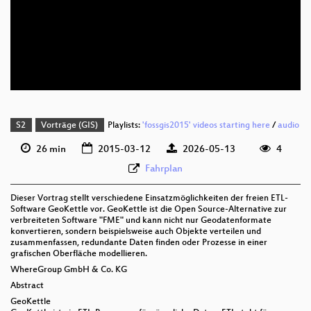
deu 576p (mp4)
deu 576p (mp4)
deu 576p (webm;codecs=av01)
S2
Vorträge (GIS)
Playlists:
'fossgis2015' videos starting here
/
audio
26 min
2015-03-12
2026-05-13
4
Fahrplan
Dieser Vortrag stellt verschiedene Einsatzmöglichkeiten der freien ETL-
Software GeoKettle vor. GeoKettle ist die Open Source-Alternative zur
verbreiteten Software "FME" und kann nicht nur Geodatenformate
konvertieren, sondern beispielsweise auch Objekte verteilen und
zusammenfassen, redundante Daten finden oder Prozesse in einer
grafischen Oberfläche modellieren.
WhereGroup GmbH & Co. KG
Abstract
GeoKettle