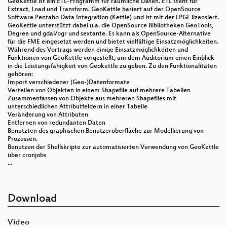
GeoKettle ist ein ETL-Programm für räumliche Daten. ETL steht für
Extract, Load und Transform. GeoKettle basiert auf der OpenSource
Software Pentaho Data Integration (Kettle) und ist mit der LPGL lizensiert.
GeoKettle unterstützt dabei u.a. die OpenSource Bibliotheken GeoTools,
Degree und gdal/ogr und sextante. Es kann als OpenSource-Alternative
für die FME eingesetzt werden und bietet vielfältige Einsatzmöglichkeiten.
Während des Vortrags werden einige Einsatzmöglichkeiten und
Funktionen von GeoKettle vorgestellt, um dem Auditorium einen Einblick
in die Leistungsfähigkeit von Geokettle zu geben. Zu den Funktionalitäten
gehören:
Import verschiedener (Geo-)Datenformate
Verteilen von Objekten in einem Shapefile auf mehrere Tabellen
Zusammenfassen von Objekte aus mehreren Shapefiles mit
unterschiedlichen Attributfeldern in einer Tabelle
Veränderung von Attributen
Entfernen von redundanten Daten
Benutzten des graphischen Benutzeroberfläche zur Modellierung von
Prozessen.
Benutzen der Shellskripte zur automatisierten Verwendung von GeoKettle
über cronjobs
...
Download
Video