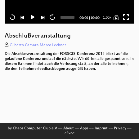
Current
Total
1.00x
00:00
|
00:00
time
duration
Abschlußveranstaltung
Gilberto Camara Marco Lechner
Die Abschlussveranstaltung der FOSSGIS-Konferenz 2015 blickt auf die
gelaufene Konferenz und auf die nächste. Wir dürfen alle gespannt sein. In
diesem Rahmen findet auch die Verlosung statt, an der alle teilnehmen,
die den Teilnehmerfeedbackbogen ausgefüllt haben.
by
Chaos Computer Club e.V
––
About
––
Apps
––
Imprint
––
Privacy
––
c3voc