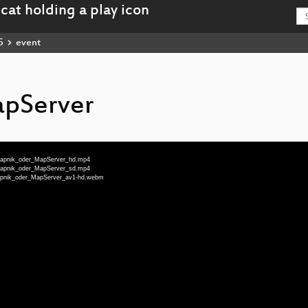
5
event
apServer
u-Mapnik_oder_MapServer_hd.mp4
u-Mapnik_oder_MapServer_sd.mp4
-Mapnik_oder_MapServer_av1-hd.webm