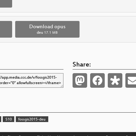
Download opus
deu
17.1 MB
Share:
S10
fossgis2015-deu