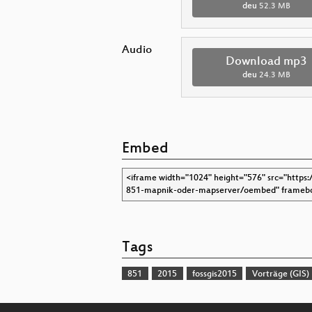
deu
52.3 MB
Audio
Download mp3
deu
24.3 MB
Embed
Tags
851
2015
fossgis2015
Vorträge (GIS)