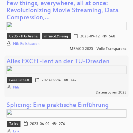
Few things, everywhere, all at once:
Revolutionizing Movie Streaming, Data
Compression,…
C205 - IFG Arena
mrmcd25-eng
2025-09-12
568
Nils Rollshausen
MRMCD 2025 - Volle Transparenz
Alles EXCEL-lent an der TU-Dresden
Gesellschaft
2023-09-16
742
Nils
Datenspuren 2023
Splicing: Eine praktische Einführung
Talks
2023-06-02
276
Erik