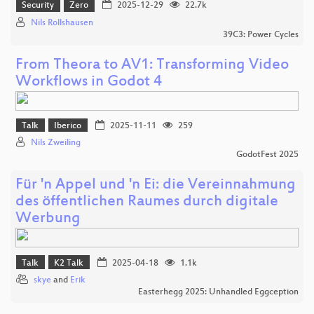
Security
Zero
2025-12-29
22.7k
Nils Rollshausen
39C3: Power Cycles
From Theora to AV1: Transforming Video
Workflows in Godot 4
Talk
Iberico
2025-11-11
259
Nils Zweiling
GodotFest 2025
Für 'n Appel und 'n Ei: die Vereinnahmung
des öffentlichen Raumes durch digitale
Werbung
Talk
K2 Talk
2025-04-18
1.1k
skye
and
Erik
Easterhegg 2025: Unhandled Eggception