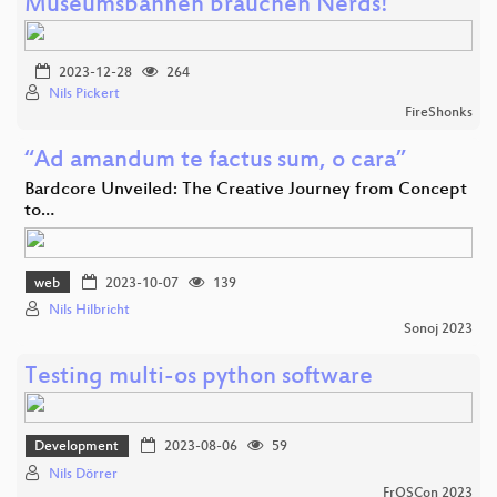
Museumsbahnen brauchen Nerds!
2023-12-28
264
Nils Pickert
FireShonks
“Ad amandum te factus sum, o cara”
Bardcore Unveiled: The Creative Journey from Concept
to…
web
2023-10-07
139
Nils Hilbricht
Sonoj 2023
Testing multi-os python software
Development
2023-08-06
59
Nils Dörrer
FrOSCon 2023