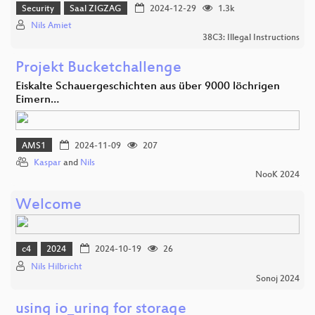
Security
Saal ZIGZAG
2024-12-29
1.3k
Nils Amiet
38C3: Illegal Instructions
Projekt Bucketchallenge
Eiskalte Schauergeschichten aus über 9000 löchrigen
Eimern…
AMS1
2024-11-09
207
Kaspar
and
Nils
NooK 2024
Welcome
c4
2024
2024-10-19
26
Nils Hilbricht
Sonoj 2024
using io_uring for storage