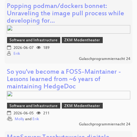
Popping podman/dockers bonnet:
Unraveling the image pull process while
developing for…
Software and Infrastructure
ZKM Medientheater
2026-06-07
189
Erik
Gulaschprogrammiernacht 24
So you've become a FOSS-Maintainer -
Lessons learned from ~6 years of
maintaining HedgeDoc
Software and Infrastructure
ZKM Medientheater
2026-06-05
211
Molly
and
Erik
Gulaschprogrammiernacht 24