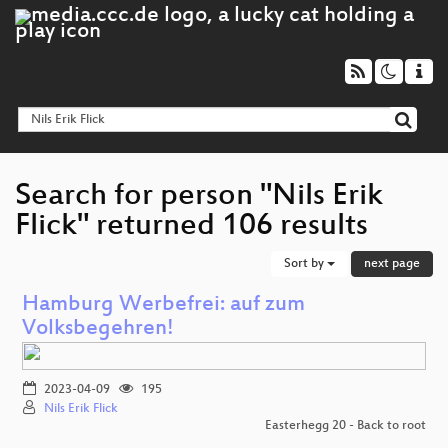
Search for person "Nils Erik
Flick" returned 106 results
Sort by
next page
Hamburg Werbefrei: auf zum
Volksbegehren!
2023-04-09
195
Nils Erik Flick
Easterhegg 20 - Back to root