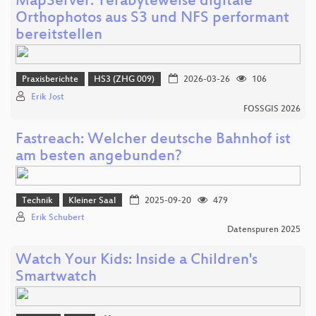
MapServer: Terabyteweise digitale
Orthophotos aus S3 und NFS performant
bereitstellen
Praxisberichte
HS3 (ZHG 009)
2026-03-26
106
Erik Jost
FOSSGIS 2026
Fastreach: Welcher deutsche Bahnhof ist
am besten angebunden?
Technik
Kleiner Saal
2025-09-20
479
Erik Schubert
Datenspuren 2025
Watch Your Kids: Inside a Children's
Smartwatch