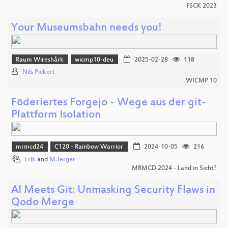
FSCK 2023
Your Museumsbahn needs you!
Raum Wireshårk
wicmp10-deu
2025-02-28
118
Nils Pickert
WICMP 10
Föderiertes Forgejo - Wege aus der git-
Plattform Isolation
mrmcd24
C120 - Rainbow Warrior
2024-10-05
216
Erik
and
M.Jerger
MRMCD 2024 - Land in Sicht?
AI Meets Git: Unmasking Security Flaws in
Qodo Merge