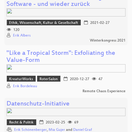
Software - und wieder zurück
Ethik, Wissenschaft, Kultur & Gesellschaft
2021-02-27
120
Erik Albers
Winterkongress 2021
"Like a Tropical Storm": Exfoliating the
Value-Form
KreaturWorks
RoterSalon
2020-12-27
47
Erik Bordeleau
Remote Chaos Experience
Datenschutz-Initiative
Recht & Politik
2023-02-25
69
Erik Schönenberger
,
Mia Gujer
and
Daniel Graf