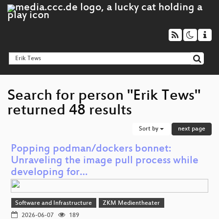
Search for person "Erik Tews"
returned 48 results
Sort by
next page
Popping podman/dockers bonnet:
Unraveling the image pull process while
developing for…
Software and Infrastructure
ZKM Medientheater
2026-06-07
189