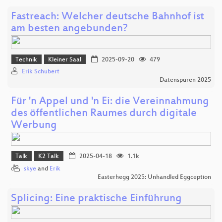
Fastreach: Welcher deutsche Bahnhof ist
am besten angebunden?
Technik
Kleiner Saal
2025-09-20
479
Erik Schubert
Datenspuren 2025
Für 'n Appel und 'n Ei: die Vereinnahmung
des öffentlichen Raumes durch digitale
Werbung
Talk
K2 Talk
2025-04-18
1.1k
skye
and
Erik
Easterhegg 2025: Unhandled Eggception
Splicing: Eine praktische Einführung