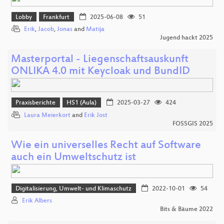
Lobby
Frankfurt
2025-06-08
51
Erik
,
Jacob
,
Jonas
and
Matija
Jugend hackt 2025
Masterportal - Liegenschaftsauskunft
ONLIKA 4.0 mit Keycloak und BundID
Praxisberichte
HS1 (Aula)
2025-03-27
424
Laura Meierkort
and
Erik Jost
FOSSGIS 2025
Wie ein universelles Recht auf Software
auch ein Umweltschutz ist
Digitalisierung, Umwelt- und Klimaschutz
2022-10-01
54
Erik Albers
Bits & Bäume 2022