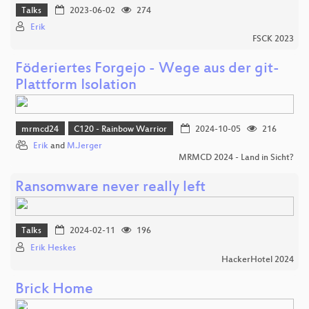
Talks
2023-06-02
274
Erik
FSCK 2023
Föderiertes Forgejo - Wege aus der git-
Plattform Isolation
mrmcd24
C120 - Rainbow Warrior
2024-10-05
216
Erik
and
M.Jerger
MRMCD 2024 - Land in Sicht?
Ransomware never really left
Talks
2024-02-11
196
Erik Heskes
HackerHotel 2024
Brick Home