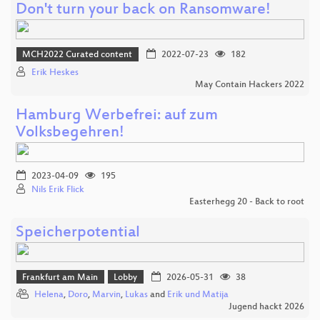
Don't turn your back on Ransomware!
MCH2022 Curated content
2022-07-23
182
Erik Heskes
May Contain Hackers 2022
Hamburg Werbefrei: auf zum
Volksbegehren!
2023-04-09
195
Nils Erik Flick
Easterhegg 20 - Back to root
Speicherpotential
Frankfurt am Main
Lobby
2026-05-31
38
Helena
,
Doro
,
Marvin
,
Lukas
and
Erik und Matija
Jugend hackt 2026