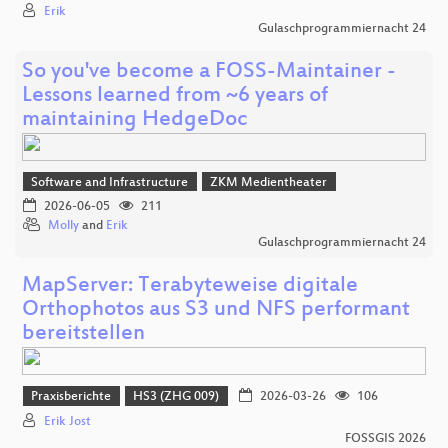
Erik
Gulaschprogrammiernacht 24
So you've become a FOSS-Maintainer -
Lessons learned from ~6 years of
maintaining HedgeDoc
Software and Infrastructure
ZKM Medientheater
2026-06-05
211
Molly
and
Erik
Gulaschprogrammiernacht 24
MapServer: Terabyteweise digitale
Orthophotos aus S3 und NFS performant
bereitstellen
Praxisberichte
HS3 (ZHG 009)
2026-03-26
106
Erik Jost
FOSSGIS 2026