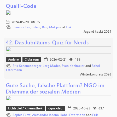
Qualli-Code
2024-05-20
92
Phineas
,
Eva
,
Julian
,
Ben
,
Matija
and
Erik
Jugend hackt 2024
42. Das Jubiläums-Quiz für Nerds
Andere
Clubraum
2026-02-21
199
Erik Schönenberger
,
Jörg Mäder
,
Sven Kohlmeier
and
Rahel
Estermann
Winterkongress 2026
Gute Sache, falsche Plattform? NGO im
Dilemma der sozialen Medien
Lichtspiel / Kinemathek
dgna-deu
2025-10-23
637
Sophie Fürst
,
Alessandro Iacono
,
Rahel Estermann
and
Erik