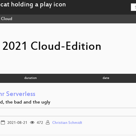
Cloud
2021 Cloud-Edition
duration
date
hr Serverless
d, the bad and the ugly
2021-08-21
472
Christian Schmidt