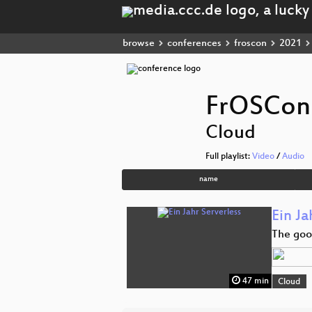
browse
conferences
froscon
2021
FrOSCon 
Cloud
Full playlist:
Video
/
Audio
name
Ein Ja
The goo
47 min
Cloud