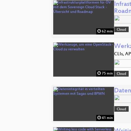
Infra
Road
Cloud
62 min
Werkz
CLIs, A
75 min
Cloud
Daten
Cloud
41 min