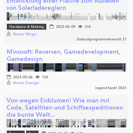
Entwicklung einer Platine zum Auslesen
von Solarladereglern
Hardware & Making
2023-06-09
216
Moritz Wirger
Gulaschprogrammiernacht 21
Minosoft: Reversen, Gamedevelopment,
Gamedesign
2023-05-06
120
Moritz Zwerger
Jugend hackt 2023
Von wegen Eisblumen! Wie man mit
Code, Satelliten und Schiffsexpeditionen
die bunte Welt…