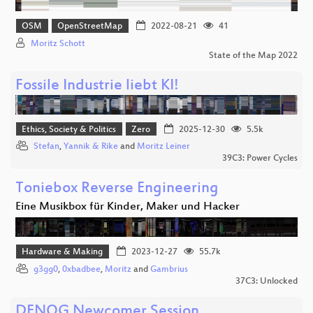
OSM
OpenStreetMap
2022-08-21
41
Moritz Schott
State of the Map 2022
Fossile Industrie liebt KI!
Ethics, Society & Politics
Zero
2025-12-30
5.5k
Stefan
,
Yannik & Rike
and
Moritz Leiner
39C3: Power Cycles
Toniebox Reverse Engineering
Eine Musikbox für Kinder, Maker und Hacker
Hardware & Making
2023-12-27
55.7k
g3gg0
,
0xbadbee
,
Moritz
and
Gambrius
37C3: Unlocked
DENOG Newcomer Session