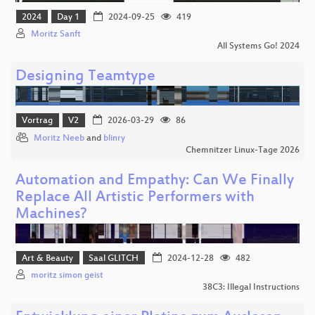
2024
Day 1
2024-09-25
419
Moritz Sanft
All Systems Go! 2024
Designing Teamtype
Vortrag
V2
2026-03-29
86
Moritz Neeb
and
blinry
Chemnitzer Linux-Tage 2026
Automation and Empathy: Can We Finally
Replace All Artistic Performers with
Machines?
Art & Beauty
Saal GLITCH
2024-12-28
482
moritz simon geist
38C3: Illegal Instructions