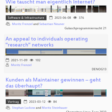
Wie tauscht man eigentlich Internet?
Software & Infrastructure
2023-06-08
376
Moritz Frenzel
and
Sebastian Neuner
Gulaschprogrammiernacht 21
An appeal to individuals operating
"research" networks
2021-11-09
102
Moritz Frenzel
DENOG13
Kunden als Maintainer gewinnen – geht
das überhaupt?
Vortrag
2023-03-12
84
Stephan Luckow
and
Moritz Steinhauer