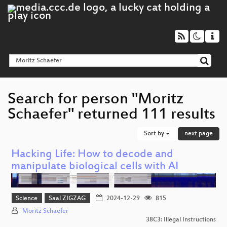
Search for person "Moritz
Schaefer" returned 111 results
Sort by
next page
Hacking Life: How to decode and
manipulate biological cells with AI
Science
Saal ZIGZAG
2024-12-29
815
Moritz Schaefer
38C3: Illegal Instructions