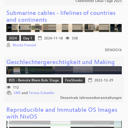
Chemnitzer Linux-Tage 2025
Submarine cables - lifelines of countries
and continents
2024
Day 1
2024-11-18
338
Moritz Frenzel
DENOG16
Geschlechtergerechtigkeit und Making
R3S - Remote Rhein Ruhr Stage
FireShonks
2022-12-29
112
LMS
and
Teresa Schaefer
Dezentrale Jahresendveranstaltungen
Reproducible and Immutable OS Images
with NixOS