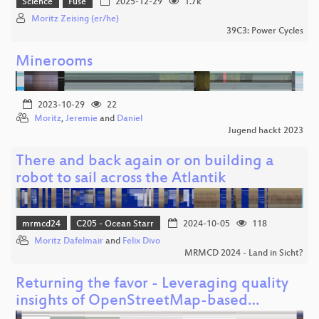
Science
Fuse
2025-12-29
1.7k
Moritz Zeising (er/he)
39C3: Power Cycles
Minerooms
2023-10-29
22
Moritz
,
Jeremie
and
Daniel
Jugend hackt 2023
There and back again or on building a
robot to sail across the Atlantik
mrmcd24
C205 - Ocean Starr
2024-10-05
118
Moritz Dafelmair
and
Felix Divo
MRMCD 2024 - Land in Sicht?
Returning the favor - Leveraging quality
insights of OpenStreetMap-based…