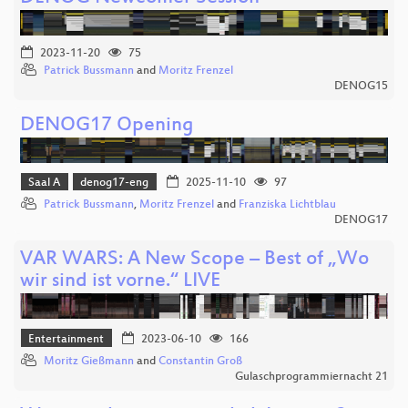
2023-11-20
75
Patrick Bussmann
and
Moritz Frenzel
DENOG15
DENOG17 Opening
Saal A
denog17-eng
2025-11-10
97
Patrick Bussmann
,
Moritz Frenzel
and
Franziska Lichtblau
DENOG17
VAR WARS: A New Scope – Best of „Wo
wir sind ist vorne.“ LIVE
Entertainment
2023-06-10
166
Moritz Gießmann
and
Constantin Groß
Gulaschprogrammiernacht 21