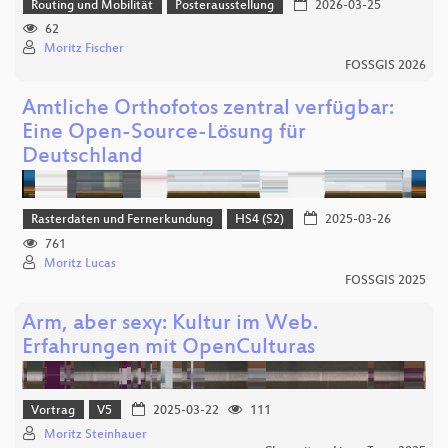
Routing und Mobilität
Posterausstellung
2026-03-25
62
Moritz Fischer
FOSSGIS 2026
Amtliche Orthofotos zentral verfügbar:
Eine Open-Source-Lösung für
Deutschland
Rasterdaten und Fernerkundung
HS4 (S2)
2025-03-26
761
Moritz Lucas
FOSSGIS 2025
Arm, aber sexy: Kultur im Web.
Erfahrungen mit OpenCulturas
Vortrag
V5
2025-03-22
111
Moritz Steinhauer