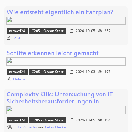
Wie entsteht eigentlich ein Fahrplan?
mrmcd24
C205 - Ocean Starr
2024-10-05
252
JeDi
Schiffe erkennen leicht gemacht
mrmcd24
C205 - Ocean Starr
2024-10-03
197
Habrok
Complexity Kills: Untersuchung von IT-
Sicherheitsherausforderungen in…
mrmcd24
C205 - Ocean Starr
2024-10-05
196
Julian Suleder
and
Peter Hecko