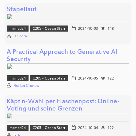
Stapellauf
mrmcd24
C205 - Ocean Starr
2024-10-03
148
Unicorn
A Practical Approach to Generative AI
Security
mrmcd24
C205 - Ocean Starr
2024-10-05
122
Florian Grunow
Käpt'n-Wahl per Flaschenpost: Online-
Voting und seine Grenzen
mrmcd24
C205 - Ocean Starr
2024-10-04
122
fxrh