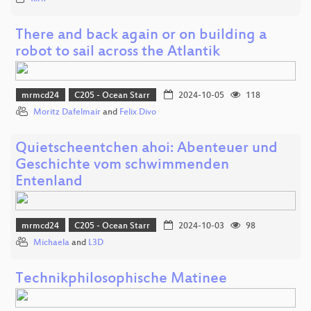
There and back again or on building a
robot to sail across the Atlantik
mrmcd24
C205 - Ocean Starr
2024-10-05
118
Moritz Dafelmair
and
Felix Divo
Quietscheentchen ahoi: Abenteuer und
Geschichte vom schwimmenden
Entenland
mrmcd24
C205 - Ocean Starr
2024-10-03
98
Michaela
and
L3D
Technikphilosophische Matinee