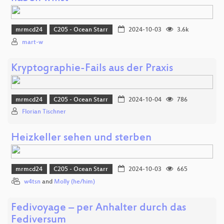
mrmcd24
C205 - Ocean Starr
2024-10-03
3.6k
mart-w
Kryptographie-Fails aus der Praxis
mrmcd24
C205 - Ocean Starr
2024-10-04
786
Florian Tischner
Heizkeller sehen und sterben
mrmcd24
C205 - Ocean Starr
2024-10-03
665
w4tsn
and
Molly (he/him)
Fedivoyage – per Anhalter durch das
Fediversum