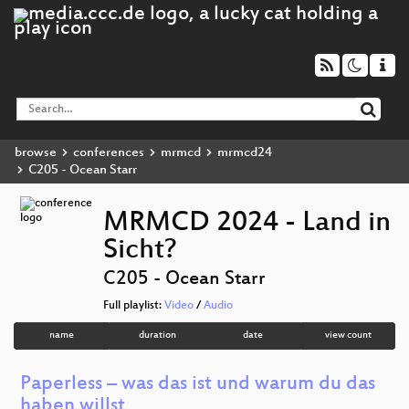
browse
conferences
mrmcd
mrmcd24
C205 - Ocean Starr
MRMCD 2024 - Land in
Sicht?
C205 - Ocean Starr
Full playlist:
Video
/
Audio
name
duration
date
view count
Paperless – was das ist und warum du das
haben willst