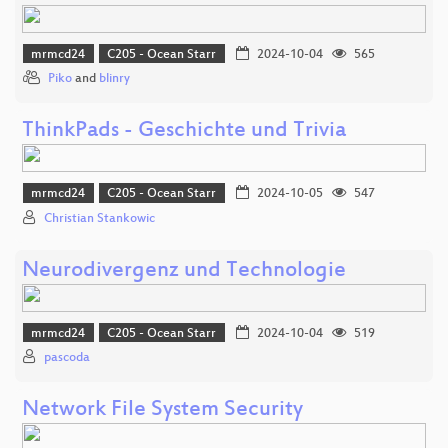
mrmcd24
C205 - Ocean Starr
2024-10-04
565
Piko
and
blinry
ThinkPads - Geschichte und Trivia
mrmcd24
C205 - Ocean Starr
2024-10-05
547
Christian Stankowic
Neurodivergenz und Technologie
mrmcd24
C205 - Ocean Starr
2024-10-04
519
pascoda
Network File System Security