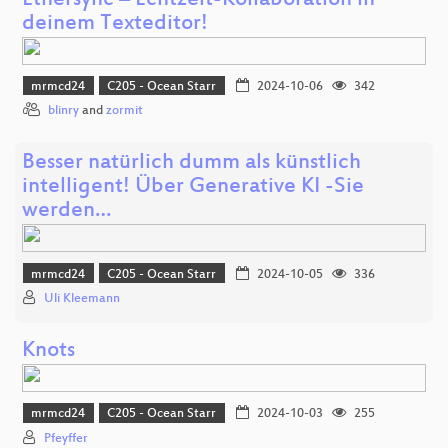
Ethersync – Echtzeit-Kollaboration in
deinem Texteditor!
mrmcd24
C205 - Ocean Starr
2024-10-06
342
blinry
and
zormit
Besser natürlich dumm als künstlich
intelligent! Über Generative KI -Sie
werden…
mrmcd24
C205 - Ocean Starr
2024-10-05
336
Uli Kleemann
Knots
mrmcd24
C205 - Ocean Starr
2024-10-03
255
Pfeyffer