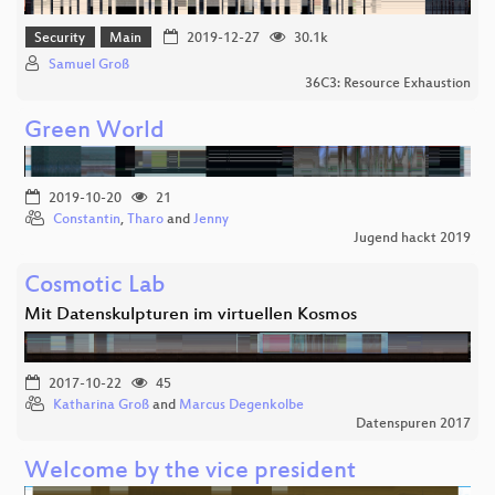
Security
Main
2019-12-27
30.1k
Samuel Groß
36C3: Resource Exhaustion
Green World
2019-10-20
21
Constantin
,
Tharo
and
Jenny
Jugend hackt 2019
Cosmotic Lab
Mit Datenskulpturen im virtuellen Kosmos
2017-10-22
45
Katharina Groß
and
Marcus Degenkolbe
Datenspuren 2017
Welcome by the vice president