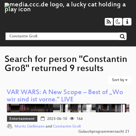
Search for person "Constantin
Groß" returned 9 results
Sort by
VAR WARS: A New Scope – Best of „Wo
wir sind ist vorne.“ LIVE
Entertainment
2023-06-10
166
Moritz Gießmann
and
Constantin Groß
Gulaschprogrammiernacht 21