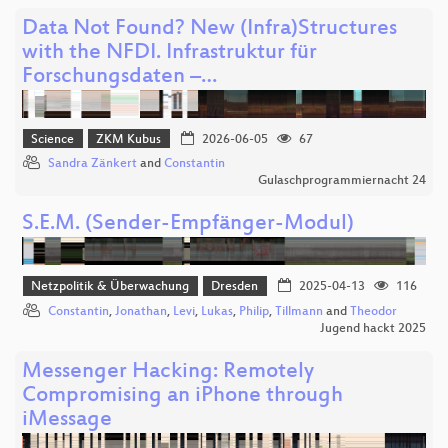
Data Not Found? New (Infra)Structures
with the NFDI. Infrastruktur für
Forschungsdaten –…
Science
ZKM Kubus
2026-06-05
67
Sandra Zänkert
and
Constantin
Gulaschprogrammiernacht 24
S.E.M. (Sender-Empfänger-Modul)
Netzpolitik & Überwachung
Dresden
2025-04-13
116
Constantin
,
Jonathan
,
Levi
,
Lukas
,
Philip
,
Tillmann
and
Theodor
Jugend hackt 2025
Messenger Hacking: Remotely
Compromising an iPhone through
iMessage