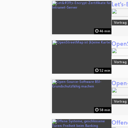
Let's-
Vortrag
46 min
OpenS
Vortrag
52 min
Open-
Vortrag
58 min
Offen