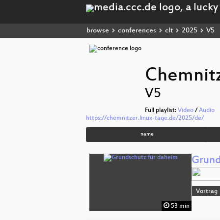
browse
conferences
clt
2025
V5
Chemnitz
V5
Full playlist:
Video
/
Audio
https://chemnitzer.linux-tage.de/2025/de/
name
Grund
Vortrag
53 min