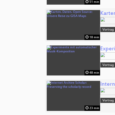
51 min
Karte
Vortrag
18 min
Exper
Vortrag
48 min
Intern
Vortrag
23 min