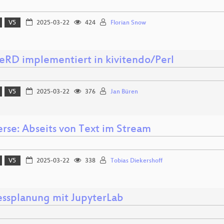
V5
2025-03-22
424
Florian Snow
RD implementiert in kivitendo/Perl
V5
2025-03-22
376
Jan Büren
erse: Abseits von Text im Stream
V5
2025-03-22
338
Tobias Diekershoff
essplanung mit JupyterLab