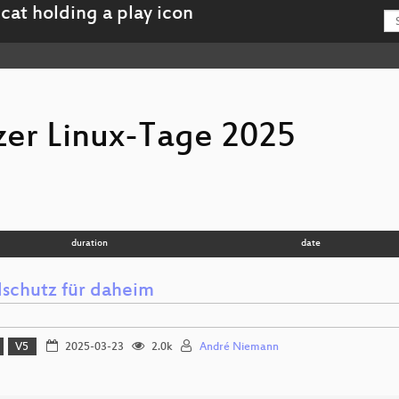
er Linux-Tage 2025
duration
date
schutz für daheim
V5
2025-03-23
2.0k
André Niemann