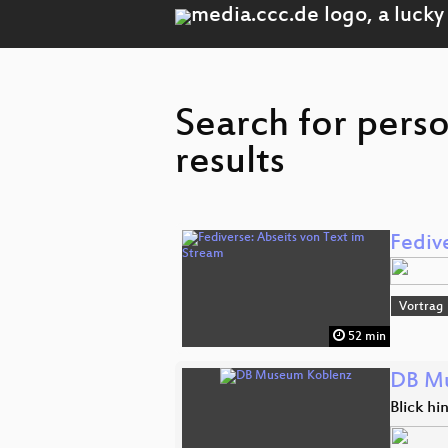
Search for pers
results
Fediv
Vortrag
52 min
DB M
Blick h