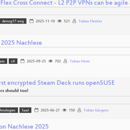
Flex Cross Connect - L2 P2P VPNs can be agile 
denog17-eng
2025-11-10
521
Tobias Heister
 2025 Nachlese
aos
c4
2025-09-25
702
Tobias Heim
irst encrypted Steam Deck runs openSUSE
rs should too!
hnologies
Saal
2025-06-27
150
Tobias Görgens
ion Nachlese 2025