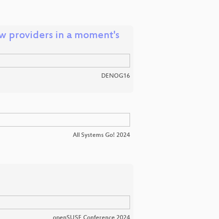
low providers in a moment's
DENOG16
All Systems Go! 2024
openSUSE Conference 2024