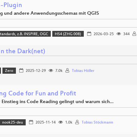
-Plugin
ng und andere Anwendungsschemas mit QGIS
tandards, z.B. INSPIRE, OGC
HS4 (ZHG 008)
2026-03-25
344
in the Dark(net)
Zero
2025-12-29
7.0k
Tobias Höller
ng Code for Fun and Profit
 Einstieg ins Code Reading gelingt und warum sich…
nook25-deu
2025-11-14
1.0k
Tobias Stöckmann