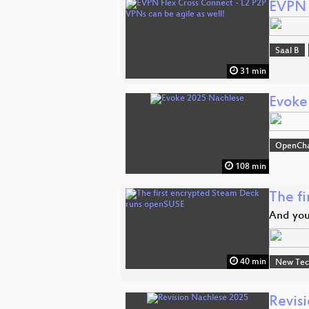
EVPN 
Saal B
31 min
Evoke
OpenCh
108 min
The f
And you
40 min
New Tec
Revis