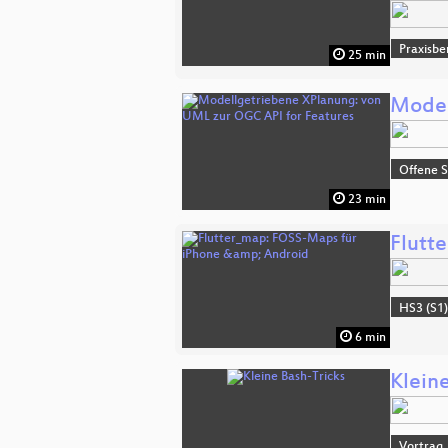
Praxisbe
25 min
Model
Offene S
23 min
Flutt
HS3 (S1
6 min
Klein
Vortrag