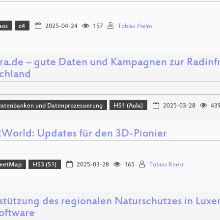
aos
c4
2025-04-24
157
Tobias Heim
fra.de – gute Daten und Kampagnen zur Radinfr
chland
Datenbanken und Datenprozessierung
HS1 (Aula)
2025-03-28
43
orld: Updates für den 3D-Pionier
reetMap
HS3 (S1)
2025-03-28
165
Tobias Knerr
stützung des regionalen Naturschutzes in Lux
oftware