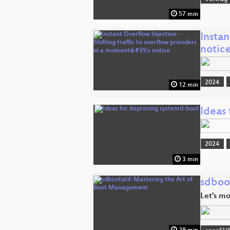
57 min
Instan
notic
2024
12 min
Ideas
2024
3 min
sdboo
Let's mo