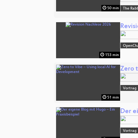
50 min
The Rabb
Revis
OpenCh
153 min
Zero 
Vortrag
51 min
Der e
Vortrag