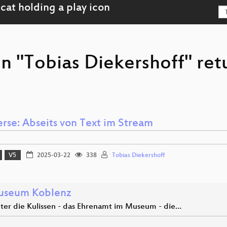
on "Tobias Diekershoff" re
erse: Abseits von Text im Stream
V5
2025-03-22
338
Tobias Diekershoff
useum Koblenz
inter die Kulissen - das Ehrenamt im Museum - die…