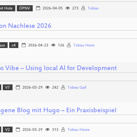
it Hole
ÖPNV
2026-04-05
273
Tobias
ion Nachlese 2026
aos
c4
2026-04-23
126
Tobias Heim
to Vibe – Using local AI for Development
V7
2026-03-29
242
Tobias Gall
igene Blog mit Hugo – Ein Praxisbeispiel
V2
2026-03-29
313
Tobias Heine