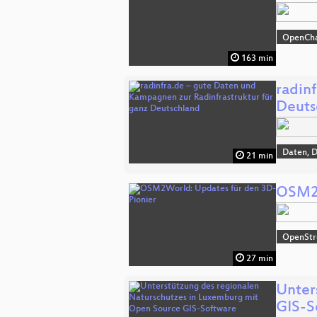
OpenCh
163 min
radin
Deuts
Daten, 
21 min
OSM2W
OpenSt
27 min
Unter
GIS-S