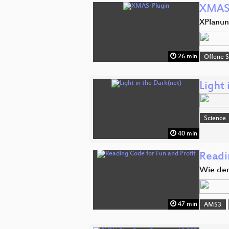
XMAS
XPlanu
26 min
Offene S
Light 
Science
40 min
Readi
Wie der
47 min
AMS3