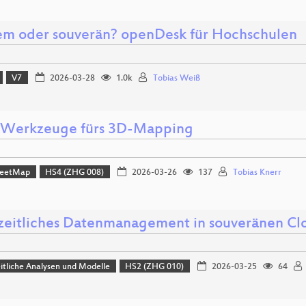
m oder souverän? openDesk für Hochschulen
V7
2026-03-28
1.0k
Tobias Weiß
Werkzeuge fürs 3D-Mapping
reetMap
HS4 (ZHG 008)
2026-03-26
137
Tobias Knerr
eitliches Datenmanagement in souveränen 
tliche Analysen und Modelle
HS2 (ZHG 010)
2026-03-25
64