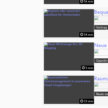
56 min
Beque
Vortrag
54 min
Neue 
OpenSt
5 min
Raumz
Raum-zei
23 min