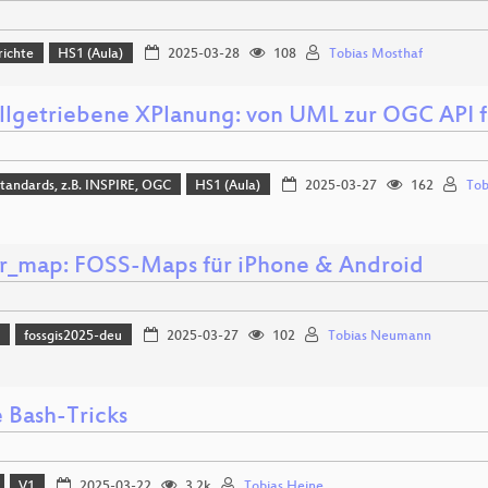
richte
HS1 (Aula)
2025-03-28
108
Tobias Mosthaf
lgetriebene XPlanung: von UML zur OGC API f
tandards, z.B. INSPIRE, OGC
HS1 (Aula)
2025-03-27
162
Tob
er_map: FOSS-Maps für iPhone & Android
)
fossgis2025-deu
2025-03-27
102
Tobias Neumann
e Bash-Tricks
V1
2025-03-22
3.2k
Tobias Heine