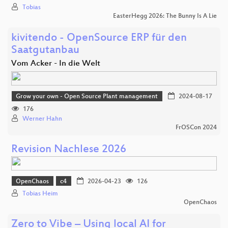
Tobias
EasterHegg 2026: The Bunny Is A Lie
kivitendo - OpenSource ERP für den
Saatgutanbau
Vom Acker - In die Welt
Grow your own - Open Source Plant management
2024-08-17
176
Werner Hahn
FrOSCon 2024
Revision Nachlese 2026
OpenChaos
c4
2026-04-23
126
Tobias Heim
OpenChaos
Zero to Vibe – Using local AI for