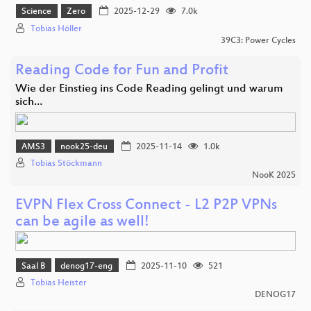
Science
Zero
2025-12-29
7.0k
Tobias Höller
39C3: Power Cycles
Reading Code for Fun and Profit
Wie der Einstieg ins Code Reading gelingt und warum
sich…
AMS3
nook25-deu
2025-11-14
1.0k
Tobias Stöckmann
NooK 2025
EVPN Flex Cross Connect - L2 P2P VPNs
can be agile as well!
Saal B
denog17-eng
2025-11-10
521
Tobias Heister
DENOG17