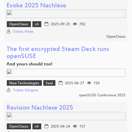
Evoke 2025 Nachlese
OpenChaos
c4
2025-09-25
702
Tobias Heim
OpenChaos
The first encrypted Steam Deck runs
openSUSE
And yours should too!
New Technologies
Saal
2025-06-27
150
Tobias Görgens
openSUSE Conference 2025
Revision Nachlese 2025
OpenChaos
c4
2025-04-24
157