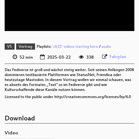
deu 576p (mp4)
deu 576p (webm)
V5
Vortrag
Playlists:
'clt25' videos starting here
/
audio
Fahrplan
52 min
2025-03-22
338
Das Fediverse ist groß und wächst stetig weiter. Seit seinen Anfängen 2008
dominieren textbasierte Plattformen wie StatusNet, Friendica oder
heutzutage Mastodon. In diesem Vortrag wollen wir einmal schauen, was
es abseits des Formates „Text“ so im Fediverse gibt und wie
Kulturschaffende diese Kanäle nutzen können.
Licensed to the public under http://creativecommons.org/licenses/by/4.0
Download
Video