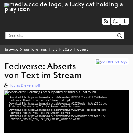
browse
conferences
clt
2025
event
Fediverse: Abseits
von Text im Stream
Tobias Diekershoff
Media error: Format(s) not supported or source(s) not found
Video
Download File: https://cdn.media.ccc.de/events/clt/2025/h264-hd/clt25-61-deu-
Player
Fediverse_Abseits_von_Text_im_Stream_hd.mp4
Download File: https://cdn.media.ccc.de/events/clt/2025/webm-hd/clt25-61-deu-
Fediverse_Abseits_von_Text_im_Stream_webm-hd.webm
Download File: https://cdn.media.ccc.de/events/clt/2025/h264-sd/clt25-61-deu-
Fediverse_Abseits_von_Text_im_Stream_sd.mp4
Download File: https://cdn.media.ccc.de/events/clt/2025/webm-sd/clt25-61-deu-
deu 1080p (mp4)
Fediverse_Abseits_von_Text_im_Stream_webm-sd.webm
deu 1080p (webm)