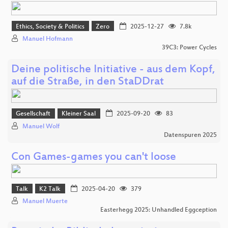
Ethics, Society & Politics
Zero
2025-12-27
7.8k
Manuel Hofmann
39C3: Power Cycles
Deine politische Initiative - aus dem Kopf,
auf die Straße, in den StaDDrat
Gesellschaft
Kleiner Saal
2025-09-20
83
Manuel Wolf
Datenspuren 2025
Con Games-games you can't loose
Talk
K2 Talk
2025-04-20
379
Manuel Muerte
Easterhegg 2025: Unhandled Eggception