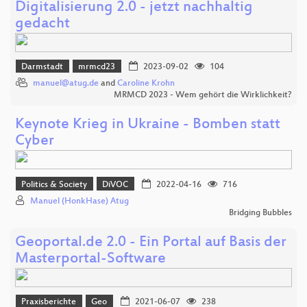
Digitalisierung 2.0 - jetzt nachhaltig
gedacht
Darmstadt
mrmcd23
2023-09-02
104
manuel@atug.de
and
Caroline Krohn
MRMCD 2023 - Wem gehört die Wirklichkeit?
Keynote Krieg in Ukraine - Bomben statt
Cyber
Politics & Society
DiVOC
2022-04-16
716
Manuel (HonkHase) Atug
Bridging Bubbles
Geoportal.de 2.0 - Ein Portal auf Basis der
Masterportal-Software
Praxisberichte
Geo
2021-06-07
238