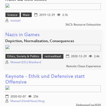
Science
Main
2019-12-29
2.1k
manuel
36C3: Resource Exhaustion
Nazis in Games
Depiction, Normalization, Consequences
Ethics, Society & Politics
restrealitaet
2020-12-29
2.4k
Manuel (EEL) Manhard
Remote Chaos Experience
Keynote - Ethik und Defensive statt
Offensive
2020-02-07
256
Manuel (HonkHase) Atug
DefensiveCon2020