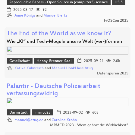
Reproducible Papers - Open Source in (computer?) science
HS 5
2025-08-17
92
Anne Königs
and
Manuel Biertz
FrOSCon 2025
The End of the World as we know it?
Wie „KI“ und Tech-Mogule unsere Welt (ver-)formen
Gesellschaft
Henny-Brenner-Saal
2025-09-21
2.0k
Katika Kühnreich
and
Manuel HonkHase Atug
Datenspuren 2025
Palantir - Deutsche Polizeiarbeit
verfassungswidrig
Darmstadt
mrmcd23
2023-09-02
603
manuel@atug.de
and
Caroline Krohn
MRMCD 2023 - Wem gehört die Wirklichkeit?