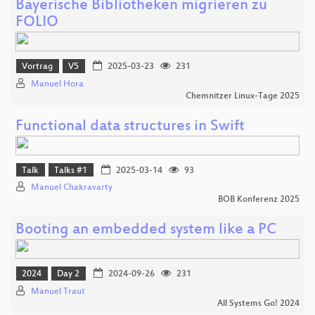
Bayerische Bibliotheken migrieren zu
FOLIO
Vortrag
V5
2025-03-23
231
Manuel Hora
Chemnitzer Linux-Tage 2025
Functional data structures in Swift
Talk
Talks #1
2025-03-14
93
Manuel Chakravarty
BOB Konferenz 2025
Booting an embedded system like a PC
2024
Day 2
2024-09-26
231
Manuel Traut
All Systems Go! 2024