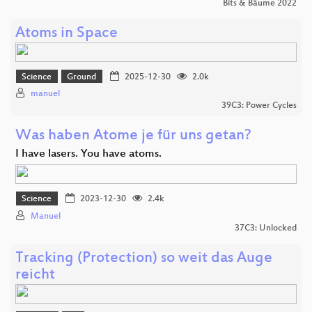
Bits & Bäume 2022
Atoms in Space
Science
Ground
2025-12-30
2.0k
manuel
39C3: Power Cycles
Was haben Atome je für uns getan?
I have lasers. You have atoms.
Science
2023-12-30
2.4k
Manuel
37C3: Unlocked
Tracking (Protection) so weit das Auge
reicht