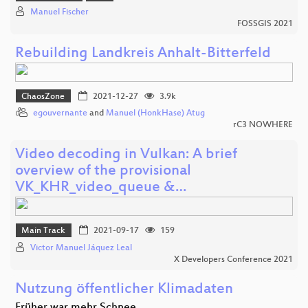
Manuel Fischer
FOSSGIS 2021
Rebuilding Landkreis Anhalt-Bitterfeld
ChaosZone
2021-12-27
3.9k
egouvernante
and
Manuel (HonkHase) Atug
rC3 NOWHERE
Video decoding in Vulkan: A brief
overview of the provisional
VK_KHR_video_queue &…
Main Track
2021-09-17
159
Victor Manuel Jáquez Leal
X Developers Conference 2021
Nutzung öffentlicher Klimadaten
Früher war mehr Schnee