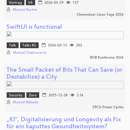
Vortrag
V4
2026-03-29
137
Manuel Bucher
Chemnitzer Linux-Tage 2026
SwiftUI is functional
Talk
Talks #2
2026-03-13
202
Manuel Chakravarty
BOB Konferenz 2026
The Small Packet of Bits That Can Save (or
Destabilize) a City
Security
Zero
2025-12-28
2.1k
Manuel Rábade
39C3: Power Cycles
„KI“, Digitalisierung und Longevity als Fix
für ein kaputtes Gesundheitssystem?