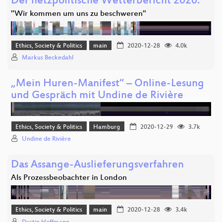
Der netzpolitische Wetterbericht 2020:
"Wir kommen um uns zu beschweren"
Ethics, Society & Politics
main
2020-12-28
4.0k
Markus Beckedahl
„Mein Huren-Manifest“ – Online-Lesung
und Gespräch mit Undine de Rivière
Ethics, Society & Politics
Hamburg
2020-12-29
3.7k
Undine de Rivière
Das Assange-Auslieferungsverfahren
Als Prozessbeobachter in London
Ethics, Society & Politics
main
2020-12-28
3.4k