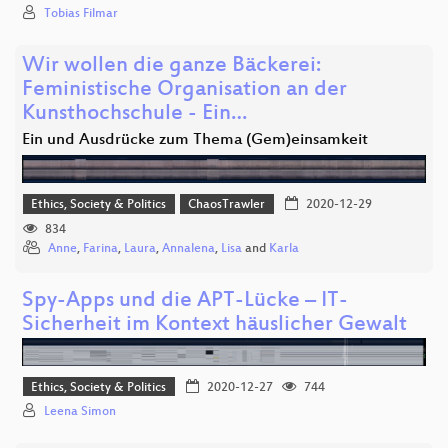
Tobias Filmar
Wir wollen die ganze Bäckerei:
Feministische Organisation an der
Kunsthochschule - Ein…
Ein und Ausdrücke zum Thema (Gem)einsamkeit
Ethics, Society & Politics
ChaosTrawler
2020-12-29
834
Anne
,
Farina
,
Laura
,
Annalena
,
Lisa
and
Karla
Spy-Apps und die APT-Lücke – IT-
Sicherheit im Kontext häuslicher Gewalt
Ethics, Society & Politics
2020-12-27
744
Leena Simon