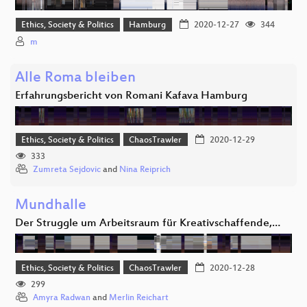
Ethics, Society & Politics
Hamburg
2020-12-27
344
m
Alle Roma bleiben
Erfahrungsbericht von Romani Kafava Hamburg
Ethics, Society & Politics
ChaosTrawler
2020-12-29
333
Zumreta Sejdovic
and
Nina Reiprich
Mundhalle
Der Struggle um Arbeitsraum für Kreativschaffende,…
Ethics, Society & Politics
ChaosTrawler
2020-12-28
299
Amyra Radwan
and
Merlin Reichart