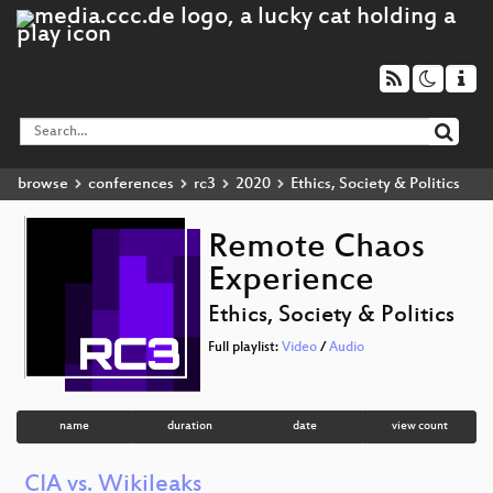
browse
conferences
rc3
2020
Ethics, Society & Politics
Remote Chaos
Experience
Ethics, Society & Politics
Full playlist:
Video
/
Audio
name
duration
date
view count
CIA vs. Wikileaks