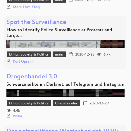
Ethics, Society & Politics
main
2020-12-27
7.4k
Marc-Uwe Kling
Spot the Surveillance
How to Identify Police Surveillance at Protests and
Large…
Ethics, Society & Politics
main
2020-12-28
6.7k
Kurt Opsahl
Drogenhandel 3.0
Schwarzmärkte im Darknet, auf Telegram und Instagram
Ethics, Society & Politics
ChaosTrawler
2020-12-29
4.4k
Anika