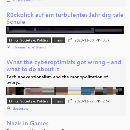
Dustin Hoffmann
Rückblick auf ein turbulentes Jahr digitale
Schule
Ethics, Society & Politics
main
2020-12-30
3.3k
Thomas 'advi' Brandt
What the cyberoptimists got wrong - and
what to do about it
Tech unexeptionalism and the monopolization of
every…
Ethics, Society & Politics
main
2020-12-27
2.6k
doctorow
Nazis in Games