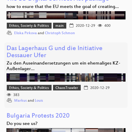
how to esure that the EU meets the goal of creating…
Ethics, Society & Politics
main
2020-12-29
400
Eliska Pirkova
and
Christoph Schmon
Das Lagerhaus G und die Initiative
Dessauer Ufer
Zu den Auseinandersetzungen um ein ehemaliges KZ-
Außenlager…
Ethics, Society & Politics
ChaosTrawler
2020-12-29
383
Markus
and
Louis
Bulgaria Protests 2020
Do you see us?