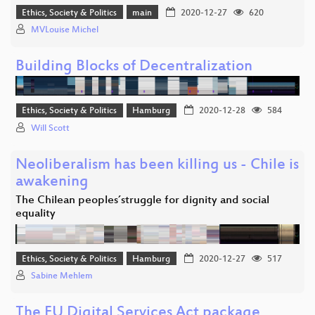
Ethics, Society & Politics
main
2020-12-27
620
MVLouise Michel
Building Blocks of Decentralization
Ethics, Society & Politics
Hamburg
2020-12-28
584
Will Scott
Neoliberalism has been killing us - Chile is
awakening
The Chilean peoples´struggle for dignity and social
equality
Ethics, Society & Politics
Hamburg
2020-12-27
517
Sabine Mehlem
The EU Digital Services Act package