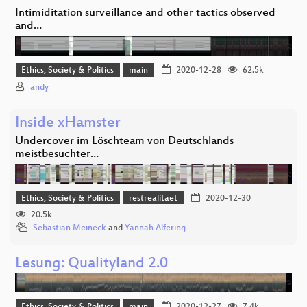
Intimiditation surveillance and other tactics observed
and…
Ethics, Society & Politics
main
2020-12-28
62.5k
andy
Inside xHamster
Undercover im Löschteam von Deutschlands
meistbesuchter…
Ethics, Society & Politics
restrealitaet
2020-12-30
20.5k
Sebastian Meineck
and
Yannah Alfering
Lesung: Qualityland 2.0