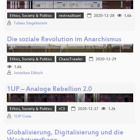
Ethics, Society & Politics
restrealitaet
2020-12-28
1.6k
Tobias Singelnstein
Die soziale Revolution im Anarchismus
Ethics, Society & Politics
ChaosTrawler
2020-12-29
1.6k
Jonathan Eibisch
1UP – Analoge Rebellion 2.0
Ethics, Society & Politics
rC3
2020-12-27
1.2k
1UP Crew
Globalisierung, Digitalisierung und die