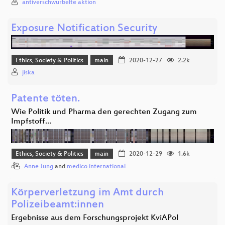
antiverschwurbelte aktion
Exposure Notification Security
Ethics, Society & Politics
main
2020-12-27
2.2k
jiska
Patente töten.
Wie Politik und Pharma den gerechten Zugang zum
Impfstoff…
Ethics, Society & Politics
main
2020-12-29
1.6k
Anne Jung
and
medico international
Körperverletzung im Amt durch
Polizeibeamt:innen
Ergebnisse aus dem Forschungsprojekt KviAPol