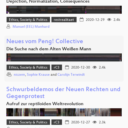
Depiction, Normalization, Consequences
Ethics, Society & Politics
restrealitaet
2020-12-29
2.4k
Manuel (EEL) Manhard
Neues vom Peng! Collective
Die Suche nach dem Alten Weißen Mann
Ethics, Society & Politics
rC3
2020-12-30
2.4k
niczem
,
Sophie Krause
and
Carolijn Terwindt
Schwurbeldemos der Neuen Rechten und
Gegenprotest
Aufruf zur reptiloiden Weltrevolution
Ethics, Society & Politics
rC3
2020-12-27
2.3k