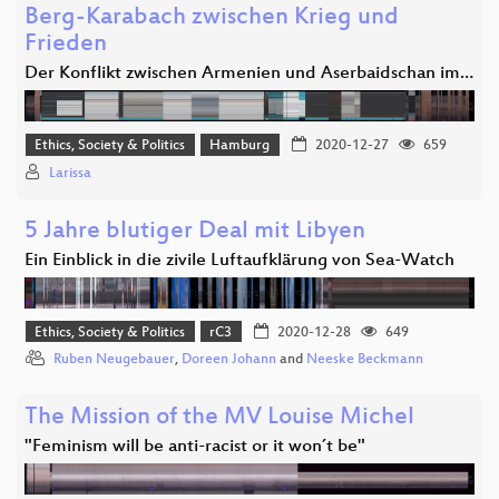
Berg-Karabach zwischen Krieg und
Frieden
Der Konflikt zwischen Armenien und Aserbaidschan im…
Ethics, Society & Politics
Hamburg
2020-12-27
659
Larissa
5 Jahre blutiger Deal mit Libyen
Ein Einblick in die zivile Luftaufklärung von Sea-Watch
Ethics, Society & Politics
rC3
2020-12-28
649
Ruben Neugebauer
,
Doreen Johann
and
Neeske Beckmann
The Mission of the MV Louise Michel
"Feminism will be anti-racist or it won´t be"