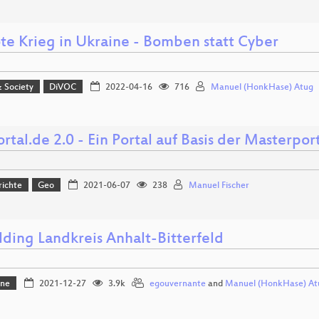
te Krieg in Ukraine - Bomben statt Cyber
& Society
DiVOC
2022-04-16
716
Manuel (HonkHase) Atug
tal.de 2.0 - Ein Portal auf Basis der Masterpo
richte
Geo
2021-06-07
238
Manuel Fischer
lding Landkreis Anhalt-Bitterfeld
one
2021-12-27
3.9k
egouvernante
and
Manuel (HonkHase) At