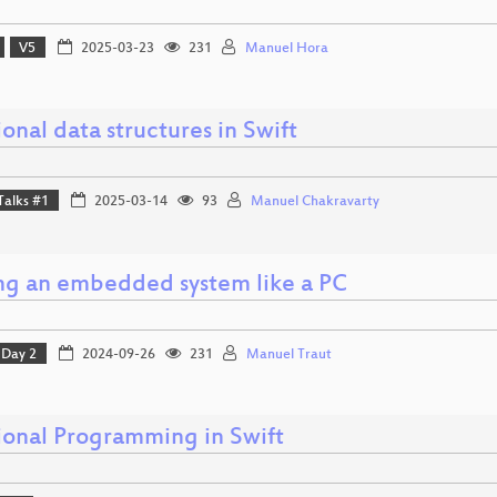
V5
2025-03-23
231
Manuel Hora
onal data structures in Swift
Talks #1
2025-03-14
93
Manuel Chakravarty
ng an embedded system like a PC
Day 2
2024-09-26
231
Manuel Traut
ional Programming in Swift