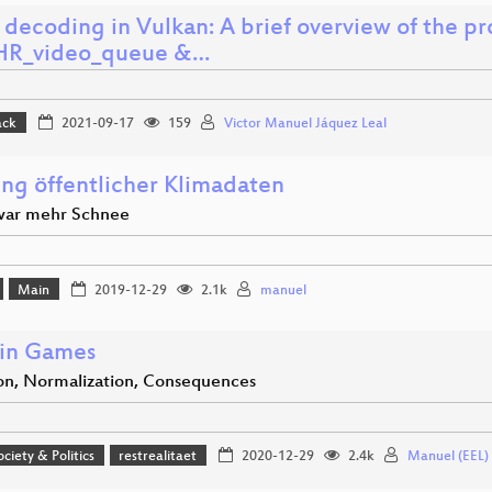
decoding in Vulkan: A brief overview of the pr
HR_video_queue &…
ack
2021-09-17
159
Victor Manuel Jáquez Leal
ng öffentlicher Klimadaten
war mehr Schnee
Main
2019-12-29
2.1k
manuel
 in Games
on, Normalization, Consequences
ociety & Politics
restrealitaet
2020-12-29
2.4k
Manuel (EEL)