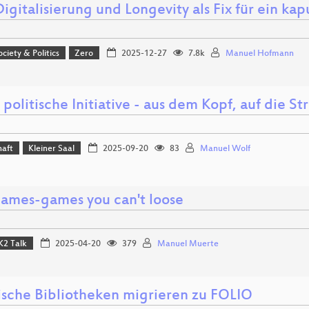
Digitalisierung und Longevity als Fix für ein k
ociety & Politics
Zero
2025-12-27
7.8k
Manuel Hofmann
politische Initiative - aus dem Kopf, auf die S
haft
Kleiner Saal
2025-09-20
83
Manuel Wolf
ames-games you can't loose
K2 Talk
2025-04-20
379
Manuel Muerte
ische Bibliotheken migrieren zu FOLIO