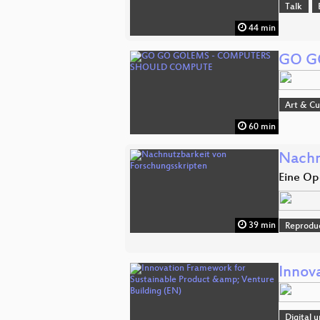
Talk
44 min
GO G
Art & Cu
60 min
Nachn
Eine Op
39 min
Reproduc
Innov
Digital 