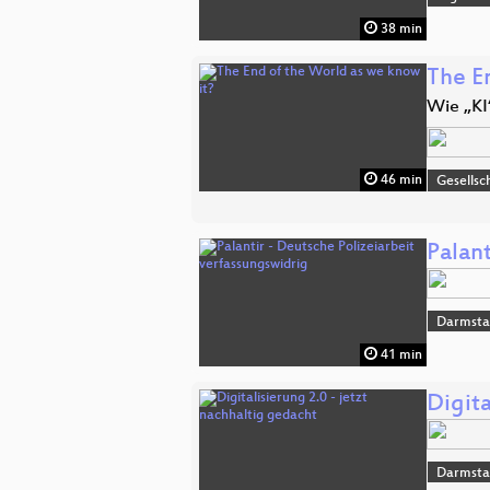
38 min
The E
Wie „KI
46 min
Gesellsc
Palant
Darmsta
41 min
Digita
Darmsta