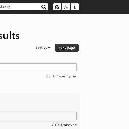
sults
Sort by
next page
39C3: Power Cycles
37C3: Unlocked