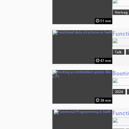
Vortrag
51 min
Functi
Talk
47 min
Booti
2024
38 min
Funct