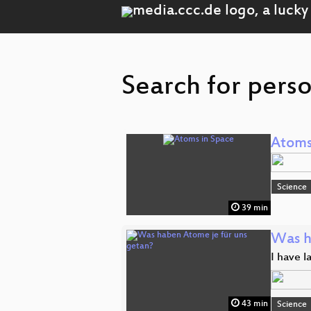
Search for pers
Atoms
Science
39 min
Was h
I have l
43 min
Science