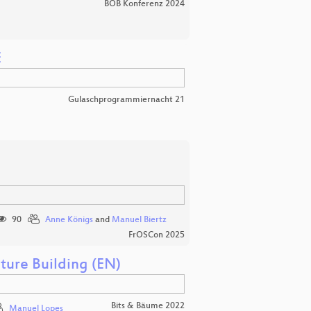
BOB Konferenz 2024
E
Gulaschprogrammiernacht 21
90
Anne Königs
and
Manuel Biertz
FrOSCon 2025
ture Building (EN)
Bits & Bäume 2022
Manuel Lopes