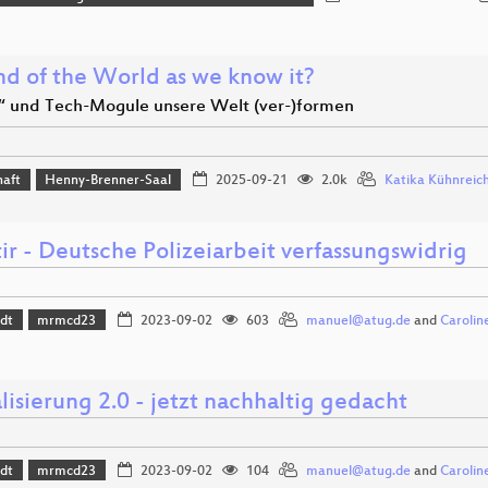
nd of the World as we know it?
“ und Tech-Mogule unsere Welt (ver-)formen
haft
Henny-Brenner-Saal
2025-09-21
2.0k
Katika Kühnreic
ir - Deutsche Polizeiarbeit verfassungswidrig
dt
mrmcd23
2023-09-02
603
manuel@atug.de
and
Carolin
lisierung 2.0 - jetzt nachhaltig gedacht
dt
mrmcd23
2023-09-02
104
manuel@atug.de
and
Carolin