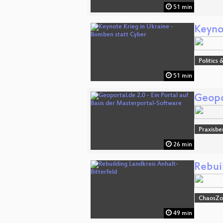
51 min
Keyno
Politics 
51 min
Geopor
Praxisbe
26 min
Rebui
ChaosZ
49 min