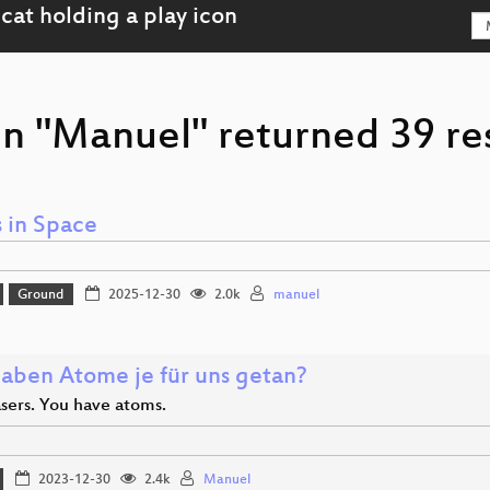
on "Manuel" returned 39 re
 in Space
Ground
2025-12-30
2.0k
manuel
aben Atome je für uns getan?
asers. You have atoms.
2023-12-30
2.4k
Manuel