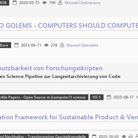
BOB
2024-03-15
190
Manuel Chakravarty
O GOLEMS - COMPUTERS SHOULD COMPUT
lture
2023-06-11
278
Manuel Odendahl
utzbarkeit von Forschungsskripten
en Science Pipeline zur Langzeitarchivierung von Code
ible Papers - Open Source in (computer?) science
HS 5
2025-08-17
ation Framework for Sustainable Product & Ven
und Nachhaltig – Transformative Geschäftsmodelle
2022-10-02
63