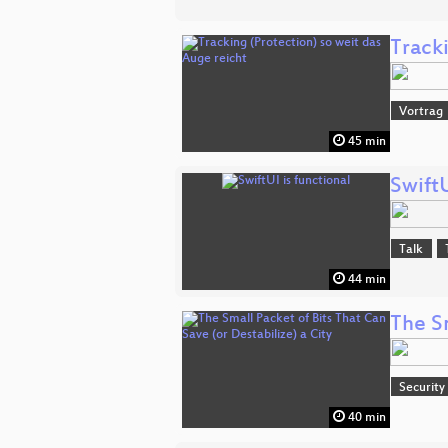
Tracki
Vortrag
45 min
SwiftU
Talk
44 min
The Sm
Security
40 min