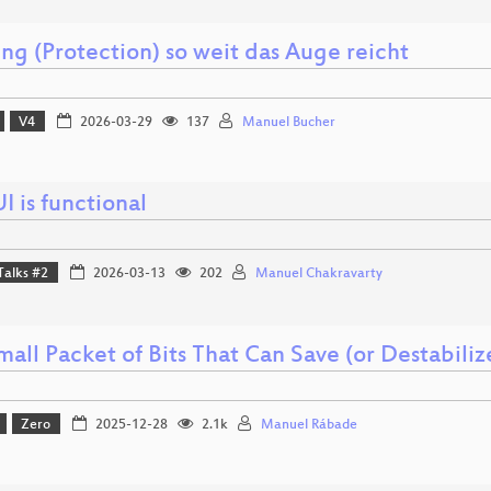
ng (Protection) so weit das Auge reicht
V4
2026-03-29
137
Manuel Bucher
I is functional
Talks #2
2026-03-13
202
Manuel Chakravarty
all Packet of Bits That Can Save (or Destabilize
Zero
2025-12-28
2.1k
Manuel Rábade