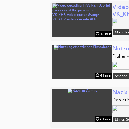
Video 
VK_K
Main Tr
16 min
Nutzu
Früher 
41 min
Science
Nazis
Depicti
61 min
Ethics, S