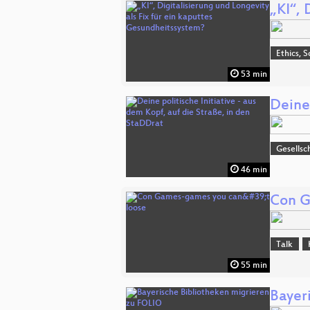
„KI“, 
Ethics, S
53 min
Deine 
Gesellsc
46 min
Con G
Talk
55 min
Bayer