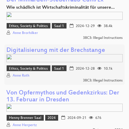
Der Milliarden-Steuerraub Cum/Ex
Wie schädlich ist Wirtschaftskriminalität für unsere…
Ethics, Society & Politics
Saal 1
2024-12-29
38.4k
Anne Brorhilker
38C3: Illegal Instructions
Digitalisierung mit der Brechstange
Ethics, Society & Politics
Saal 1
2024-12-28
10.1k
Anne Roth
38C3: Illegal Instructions
Von Opfermythos und Gedenkzirkus: Der
13. Februar in Dresden
Henny Brenner Saal
2024
2024-09-21
676
Anne Herpertz