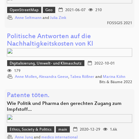
OpenStreetMap
Geo
2021-06-07
210
Anne Seltmann
and
Julia Zink
FOSSGIS 2021
Politische Antworten auf die
Nachhaltigkeitskosten von KI
Digitalisierung, Umwelt- und Klimaschutz
2022-10-01
179
Anne Mollen
,
Alexandra Geese
,
Tabea Rößner
and
Marina Köhn
Bits & Bäume 2022
Patente töten.
Wie Politik und Pharma den gerechten Zugang zum
Impfstoff…
Ethics, Society & Politics
main
2020-12-29
1.6k
Anne Jung
and
medico international