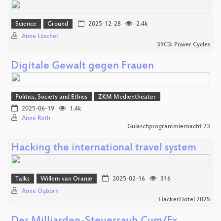
Science
Ground
2025-12-28
2.4k
Anne Lüscher
39C3: Power Cycles
Digitale Gewalt gegen Frauen
Politics, Society and Ethics
ZKM Medientheater
2025-06-19
1.4k
Anne Roth
Gulaschprogrammiernacht 23
Hacking the international travel system
Talks
Willem van Oranje
2025-02-16
316
Anne Ogborn
HackerHotel 2025