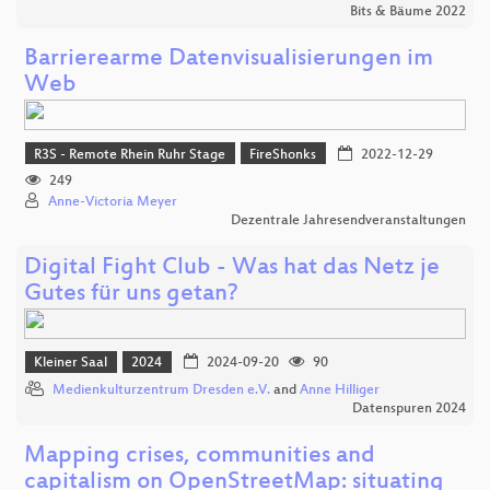
Bits & Bäume 2022
Barrierearme Datenvisualisierungen im
Web
R3S - Remote Rhein Ruhr Stage
FireShonks
2022-12-29
249
Anne-Victoria Meyer
Dezentrale Jahresendveranstaltungen
Digital Fight Club - Was hat das Netz je
Gutes für uns getan?
Kleiner Saal
2024
2024-09-20
90
Medienkulturzentrum Dresden e.V.
and
Anne Hilliger
Datenspuren 2024
Mapping crises, communities and
capitalism on OpenStreetMap: situating