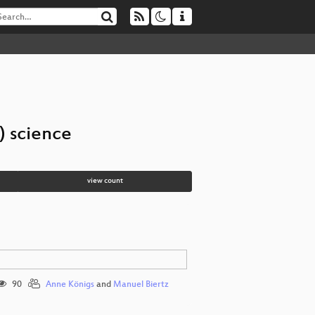
) science
view count
90
Anne Königs
and
Manuel Biertz