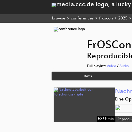
browse
conferences
froscon
2025
FrOSCon
Reproducible
Full playlist:
Video
/
Audio
name
Nachn
Eine Op
39 min
Reproduc