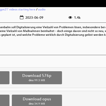
'gpn21' videos starting here
/
audio
2023-06-09
1.4k
Eisenbahn soll Digitalisierung eine Vielzahl von Problemen lösen, insbesondere bei
eine Vielzahl von Maßnahmen beinhaltet - doch einige davon sind nicht so neu, wi
h geplant ist, und welche Probleme wirklich durch Digitalisierung gelöst werden 
p
Download 576p
deu
99.3 MB
Download opus
deu
34.9 MB