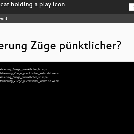
vent
ierung Züge pünktlicher?
alisierung_Zuege_puenktlicher_hd.mp4
italisierung_Zuege_puenktlicher_webm-hd.webm
alisierung_Zuege_puenktlicher_sd.mp4
italisierung_Zuege_puenktlicher_webm-sd.webm