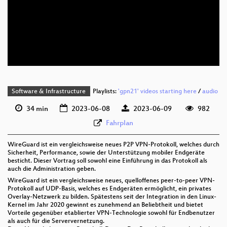
deu 1080p (webm)
deu 576p (mp4)
deu 576p (webm)
Software & Infrastructure
Playlists:
'gpn21' videos starting here
/
audio
34 min
2023-06-08
2023-06-09
982
Fahrplan
WireGuard ist ein vergleichsweise neues P2P VPN-Protokoll, welches durch
Sicherheit, Performance, sowie der Unterstützung mobiler Endgeräte
besticht. Dieser Vortrag soll sowohl eine Einführung in das Protokoll als
auch die Administration geben.
WireGuard ist ein vergleichsweise neues, quelloffenes peer-to-peer VPN-
Protokoll auf UDP-Basis, welches es Endgeräten ermöglicht, ein privates
Overlay-Netzwerk zu bilden. Spätestens seit der Integration in den Linux-
Kernel im Jahr 2020 gewinnt es zunehmend an Beliebtheit und bietet
Vorteile gegenüber etablierter VPN-Technologie sowohl für Endbenutzer
als auch für die Serververnetzung.