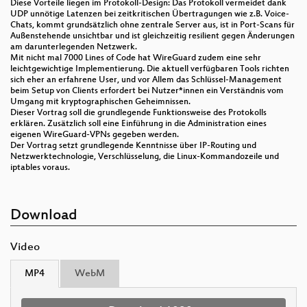
Diese Vorteile liegen im Protokoll-Design: Das Protokoll vermeidet dank
UDP unnötige Latenzen bei zeitkritischen Übertragungen wie z.B. Voice-
Chats, kommt grundsätzlich ohne zentrale Server aus, ist in Port-Scans für
Außenstehende unsichtbar und ist gleichzeitig resilient gegen Änderungen
am darunterlegenden Netzwerk.
Mit nicht mal 7000 Lines of Code hat WireGuard zudem eine sehr
leichtgewichtige Implementierung. Die aktuell verfügbaren Tools richten
sich eher an erfahrene User, und vor Allem das Schlüssel-Management
beim Setup von Clients erfordert bei Nutzer*innen ein Verständnis vom
Umgang mit kryptographischen Geheimnissen.
Dieser Vortrag soll die grundlegende Funktionsweise des Protokolls
erklären. Zusätzlich soll eine Einführung in die Administration eines
eigenen WireGuard-VPNs gegeben werden.
Der Vortrag setzt grundlegende Kenntnisse über IP-Routing und
Netzwerktechnologie, Verschlüsselung, die Linux-Kommandozeile und
iptables voraus.
Download
Video
MP4
WebM