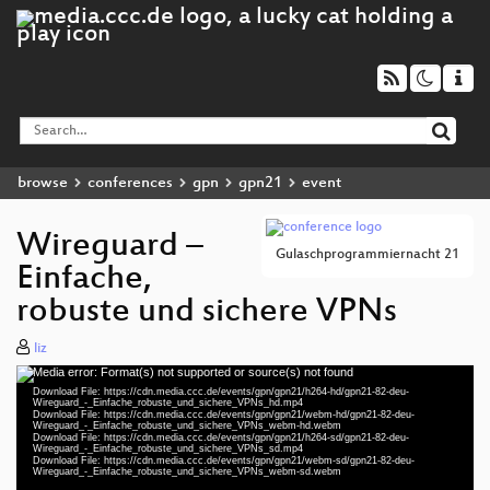
browse
conferences
gpn
gpn21
event
Wireguard –
Gulaschprogrammiernacht 21
Einfache,
robuste und sichere VPNs
liz
Media error: Format(s) not supported or source(s) not found
Video
Download File: https://cdn.media.ccc.de/events/gpn/gpn21/h264-hd/gpn21-82-deu-
Player
Wireguard_-_Einfache_robuste_und_sichere_VPNs_hd.mp4
Download File: https://cdn.media.ccc.de/events/gpn/gpn21/webm-hd/gpn21-82-deu-
Wireguard_-_Einfache_robuste_und_sichere_VPNs_webm-hd.webm
Download File: https://cdn.media.ccc.de/events/gpn/gpn21/h264-sd/gpn21-82-deu-
Wireguard_-_Einfache_robuste_und_sichere_VPNs_sd.mp4
Download File: https://cdn.media.ccc.de/events/gpn/gpn21/webm-sd/gpn21-82-deu-
deu 1080p (mp4)
Wireguard_-_Einfache_robuste_und_sichere_VPNs_webm-sd.webm