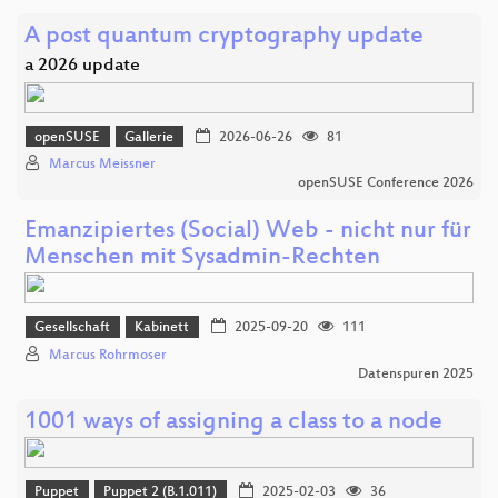
A post quantum cryptography update
a 2026 update
openSUSE
Gallerie
2026-06-26
81
Marcus Meissner
openSUSE Conference 2026
Emanzipiertes (Social) Web - nicht nur für
Menschen mit Sysadmin-Rechten
Gesellschaft
Kabinett
2025-09-20
111
Marcus Rohrmoser
Datenspuren 2025
1001 ways of assigning a class to a node
Puppet
Puppet 2 (B.1.011)
2025-02-03
36