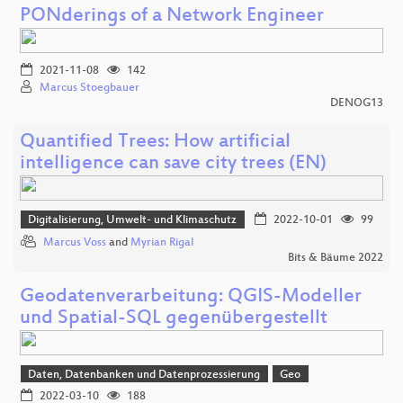
PONderings of a Network Engineer
2021-11-08
142
Marcus Stoegbauer
DENOG13
Quantified Trees: How artificial
intelligence can save city trees (EN)
Digitalisierung, Umwelt- und Klimaschutz
2022-10-01
99
Marcus Voss
and
Myrian Rigal
Bits & Bäume 2022
Geodatenverarbeitung: QGIS-Modeller
und Spatial-SQL gegenübergestellt
Daten, Datenbanken und Datenprozessierung
Geo
2022-03-10
188