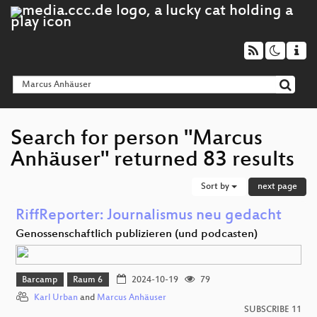
Search for person "Marcus
Anhäuser" returned 83 results
Sort by
next page
RiffReporter: Journalismus neu gedacht
Genossenschaftlich publizieren (und podcasten)
Barcamp
Raum 6
2024-10-19
79
Karl Urban
and
Marcus Anhäuser
SUBSCRIBE 11