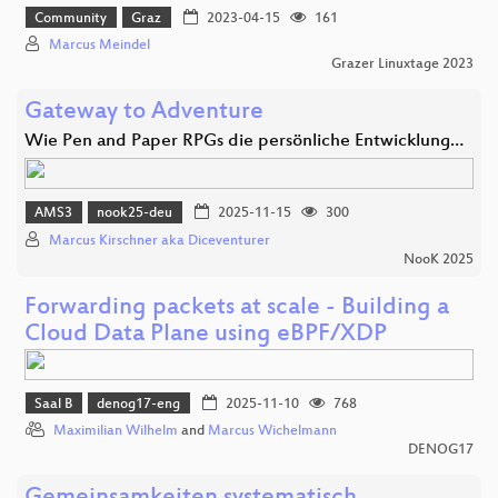
Community
Graz
2023-04-15
161
Marcus Meindel
Grazer Linuxtage 2023
Gateway to Adventure
Wie Pen and Paper RPGs die persönliche Entwicklung…
AMS3
nook25-deu
2025-11-15
300
Marcus Kirschner aka Diceventurer
NooK 2025
Forwarding packets at scale - Building a
Cloud Data Plane using eBPF/XDP
Saal B
denog17-eng
2025-11-10
768
Maximilian Wilhelm
and
Marcus Wichelmann
DENOG17