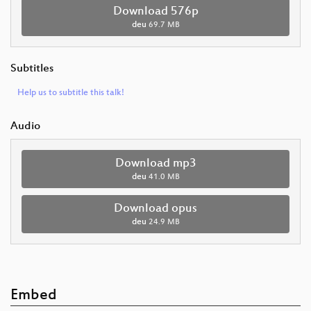
Download 576p
deu
69.7 MB
Subtitles
Help us to subtitle this talk!
Audio
Download mp3
deu
41.0 MB
Download opus
deu
24.9 MB
Embed