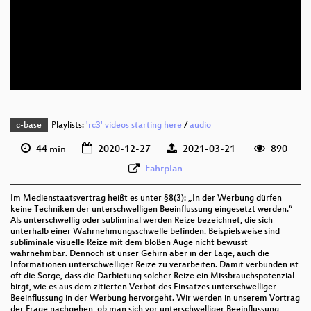
deu 1080p (webm)
deu 576p (mp4)
deu 576p (webm)
c-base
Playlists:
'rc3' videos starting here
/
audio
44 min
2020-12-27
2021-03-21
890
Fahrplan
Im Medienstaatsvertrag heißt es unter §8(3): „In der Werbung dürfen
keine Techniken der unterschwelligen Beeinflussung eingesetzt werden.“
Als unterschwellig oder subliminal werden Reize bezeichnet, die sich
unterhalb einer Wahrnehmungsschwelle befinden. Beispielsweise sind
subliminale visuelle Reize mit dem bloßen Auge nicht bewusst
wahrnehmbar. Dennoch ist unser Gehirn aber in der Lage, auch die
Informationen unterschwelliger Reize zu verarbeiten. Damit verbunden ist
oft die Sorge, dass die Darbietung solcher Reize ein Missbrauchspotenzial
birgt, wie es aus dem zitierten Verbot des Einsatzes unterschwelliger
Beeinflussung in der Werbung hervorgeht. Wir werden in unserem Vortrag
der Frage nachgehen, ob man sich vor unterschwelliger Beeinflussung