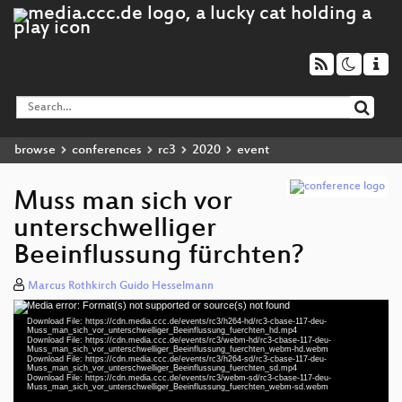
browse
conferences
rc3
2020
event
Muss man sich vor
unterschwelliger
Beeinflussung fürchten?
Marcus Rothkirch Guido Hesselmann
Media error: Format(s) not supported or source(s) not found
Video
Download File: https://cdn.media.ccc.de/events/rc3/h264-hd/rc3-cbase-117-deu-
Player
Muss_man_sich_vor_unterschwelliger_Beeinflussung_fuerchten_hd.mp4
Download File: https://cdn.media.ccc.de/events/rc3/webm-hd/rc3-cbase-117-deu-
Muss_man_sich_vor_unterschwelliger_Beeinflussung_fuerchten_webm-hd.webm
Download File: https://cdn.media.ccc.de/events/rc3/h264-sd/rc3-cbase-117-deu-
Muss_man_sich_vor_unterschwelliger_Beeinflussung_fuerchten_sd.mp4
Download File: https://cdn.media.ccc.de/events/rc3/webm-sd/rc3-cbase-117-deu-
deu 1080p (mp4)
Muss_man_sich_vor_unterschwelliger_Beeinflussung_fuerchten_webm-sd.webm