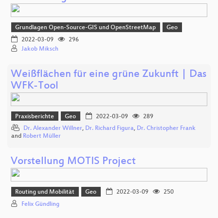
Grundlagen Open-Source-GIS und OpenStreetMap
Geo
2022-03-09
296
Jakob Miksch
Weißflächen für eine grüne Zukunft | Das
WFK-Tool
Praxisberichte
Geo
2022-03-09
289
Dr. Alexander Willner
,
Dr. Richard Figura
,
Dr. Christopher Frank
and
Robert Müller
Vorstellung MOTIS Project
Routing und Mobilität
Geo
2022-03-09
250
Felix Gündling