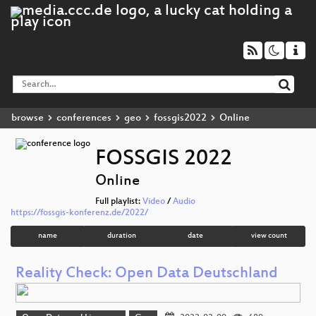
browse
conferences
geo
fossgis2022
Online
FOSSGIS 2022
Online
Full playlist:
Video
/
Audio
https://fossgis-konferenz.de/2022/
name
duration
date
view count
Reality Check: Open Data Deutschland