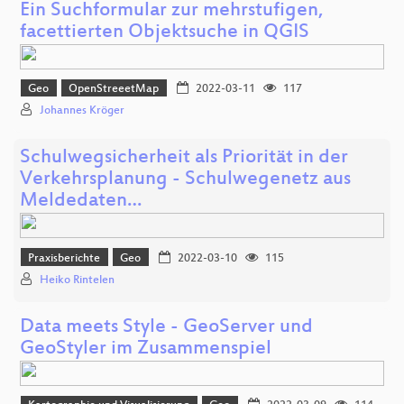
Ein Suchformular zur mehrstufigen,
facettierten Objektsuche in QGIS
Geo
OpenStreeetMap
2022-03-11
117
Johannes Kröger
Schulwegsicherheit als Priorität in der
Verkehrsplanung - Schulwegenetz aus
Meldedaten…
Praxisberichte
Geo
2022-03-10
115
Heiko Rintelen
Data meets Style - GeoServer und
GeoStyler im Zusammenspiel