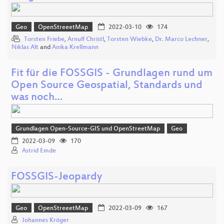
Geo
OpenStreeetMap
2022-03-10
174
Torsten Friebe
,
Arnulf Christl
,
Torsten Wiebke
,
Dr. Marco Lechner
,
Niklas Alt
and
Anika Krellmann
Fit für die FOSSGIS - Grundlagen rund um
Open Source Geospatial, Standards und
was noch…
Grundlagen Open-Source-GIS und OpenStreetMap
Geo
2022-03-09
170
Astrid Emde
FOSSGIS-Jeopardy
Geo
OpenStreeetMap
2022-03-09
167
Johannes Kröger