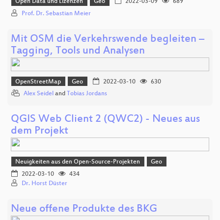
Open Data und Lizenzen
Geo
2022-03-09
689
Prof. Dr. Sebastian Meier
Mit OSM die Verkehrswende begleiten –
Tagging, Tools und Analysen
OpenStreetMap
Geo
2022-03-10
630
Alex Seidel
and
Tobias Jordans
QGIS Web Client 2 (QWC2) - Neues aus
dem Projekt
Neuigkeiten aus den Open-Source-Projekten
Geo
2022-03-10
434
Dr. Horst Düster
Neue offene Produkte des BKG