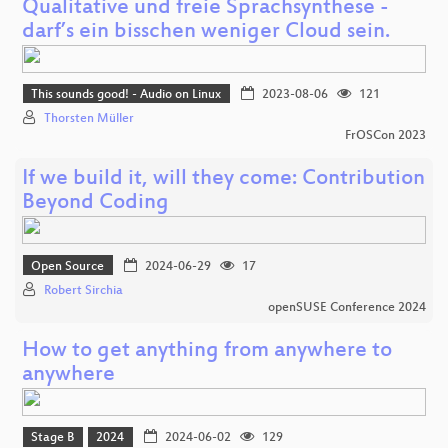
Qualitative und freie Sprachsynthese -
darf’s ein bisschen weniger Cloud sein.
This sounds good! - Audio on Linux
2023-08-06
121
Thorsten Müller
FrOSCon 2023
If we build it, will they come: Contribution
Beyond Coding
Open Source
2024-06-29
17
Robert Sirchia
openSUSE Conference 2024
How to get anything from anywhere to
anywhere
Stage B
2024
2024-06-02
129