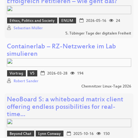
Erfolgreich Petitieren – wie geht das?
Ethics, Politics and Society
ENUM
2026-05-16
24
Sebastian Müller
5. Tübinger Tage der digitalen Freiheit
Containerlab – RZ-Netzwerke im Lab
simulieren
Vortrag
V5
2026-03-28
194
Robert Sander
Chemnitzer Linux-Tage 2026
NeoBoard S: a whiteboard matrix client
offering endless possibilities for real-
time…
Beyond Chat
Lynn Conway
2025-10-16
150