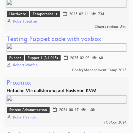
Hardware
Temporärhaus
2025-02-11
734
Robert Jeutter
ChaosSeminar Ulm
Testing Puppet code with voxbox
Puppet
Puppet 1 (B.1.015)
2025-02-03
60
Robert Waffen
Config Management Camp 2025
Proxmox
Einfache Virtualisierung auf Basis von KVM
System Administration
2024-08-17
1.0k
Robert Sander
FrOSCon 2024