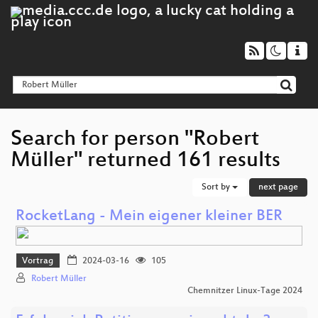
Search for person "Robert
Müller" returned 161 results
Sort by
next page
RocketLang - Mein eigener kleiner BER
Vortrag
2024-03-16
105
Robert Müller
Chemnitzer Linux-Tage 2024