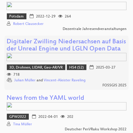
Potsdam
2022-12-29
264
Robert Clausecker
Dezentrale Jahresendveranstaltungen
Digitaler Zwilling Niedersachsen auf Basis
der Unreal Engine und LGLN Open Data
3D, Drohnen, LIDAR, Geo-AR/VR
HS4 (S2)
2025-03-27
718
Julian Müller
and
Vincent-Aleister Raveling
FOSSGIS 2025
News from the YAML world
GPW2022
2022-04-01
202
Tina Müller
Deutscher Perl/Raku Workshop 2022