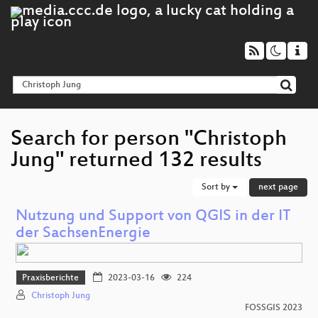
Search for person "Christoph
Jung" returned 132 results
Sort by
next page
Nutzung und Support von QGIS in der IT
der SachsenEnergie
Praxisberichte
2023-03-16
224
Christoph Jung
FOSSGIS 2023