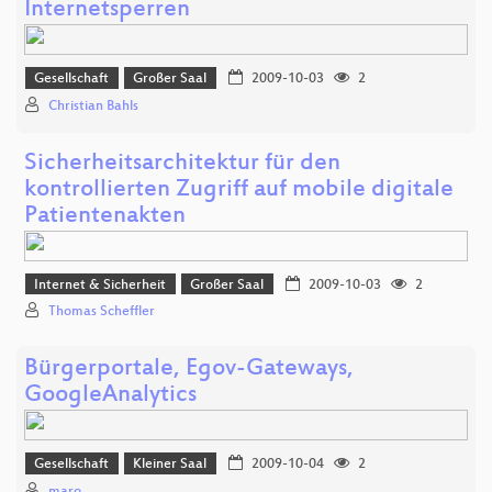
Internetsperren
Gesellschaft
Großer Saal
2009-10-03
2
Christian Bahls
Sicherheitsarchitektur für den
kontrollierten Zugriff auf mobile digitale
Patientenakten
Internet & Sicherheit
Großer Saal
2009-10-03
2
Thomas Scheffler
Bürgerportale, Egov-Gateways,
GoogleAnalytics
Gesellschaft
Kleiner Saal
2009-10-04
2
maro