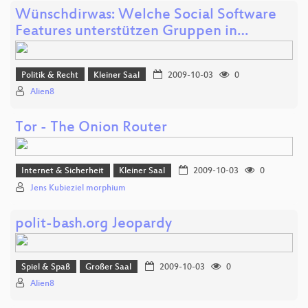
Wünschdirwas: Welche Social Software
Features unterstützen Gruppen in…
Politik & Recht
Kleiner Saal
2009-10-03
0
Alien8
Tor - The Onion Router
Internet & Sicherheit
Kleiner Saal
2009-10-03
0
Jens Kubieziel morphium
polit-bash.org Jeopardy
Spiel & Spaß
Großer Saal
2009-10-03
0
Alien8