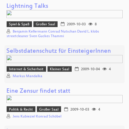
Lightning Talks
Spiel & Spaß
Großer Saal
2009-10-03
8
Benjamin Kellermann Conrad Nutschan David L. klobs
streetcleaner Sven Guckes Thammi
Selbstdatenschutz für EinsteigerInnen
Internet & Sicherheit
Kleiner Saal
2009-10-04
4
Markus Mandalka
Eine Zensur findet statt
Politik & Recht
Großer Saal
2009-10-03
4
Jens Kubieziel Konrad Schöbel