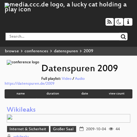
browse
conferences
datenspuren
2009
Datenspuren 2009
Full playlist:
Video
/
Audio
https://datenspuren.de/2009
name
duration
date
view count
Wikileaks
Internet & Sicherheit
Großer Saal
2009-10-04
44
wikileaks