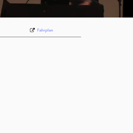
deu 576p (mp4)
Fahrplan