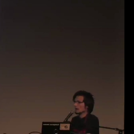
deu 1080p (mp4)
deu 1080p (webm;codecs=av01)