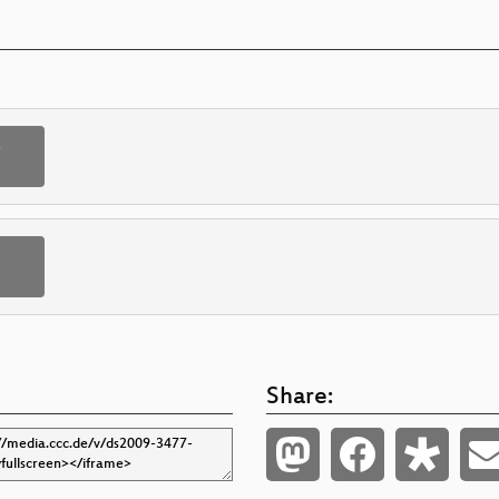
p
Share: