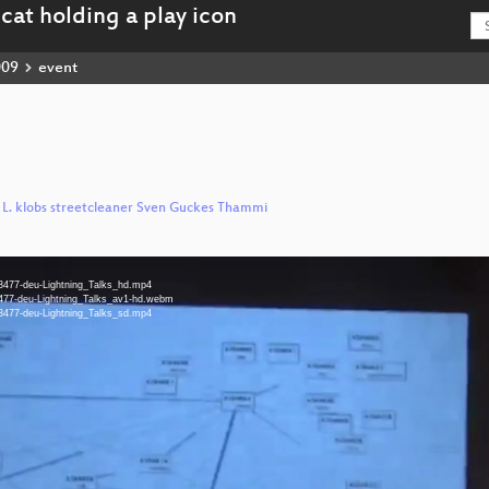
009
event
L. klobs streetcleaner Sven Guckes Thammi
-3477-deu-Lightning_Talks_hd.mp4
3477-deu-Lightning_Talks_av1-hd.webm
-3477-deu-Lightning_Talks_sd.mp4