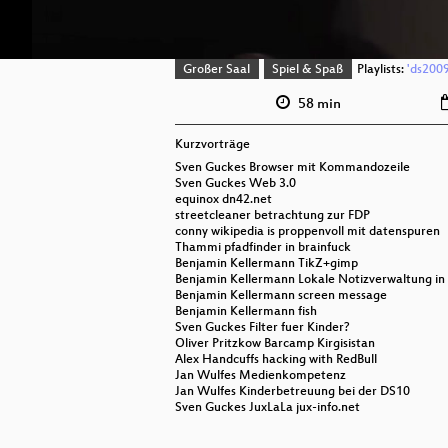
Großer Saal
Spiel & Spaß
Playlists:
'ds2009
58 min
Kurzvorträge
Sven Guckes Browser mit Kommandozeile
Sven Guckes Web 3.0
equinox dn42.net
streetcleaner betrachtung zur FDP
conny wikipedia is proppenvoll mit datenspuren
Thammi pfadfinder in brainfuck
Benjamin Kellermann TikZ+gimp
Benjamin Kellermann Lokale Notizverwaltung i
Benjamin Kellermann screen message
Benjamin Kellermann fish
Sven Guckes Filter fuer Kinder?
Oliver Pritzkow Barcamp Kirgisistan
Alex Handcuffs hacking with RedBull
Jan Wulfes Medienkompetenz
Jan Wulfes Kinderbetreuung bei der DS10
Sven Guckes JuxLaLa jux-info.net